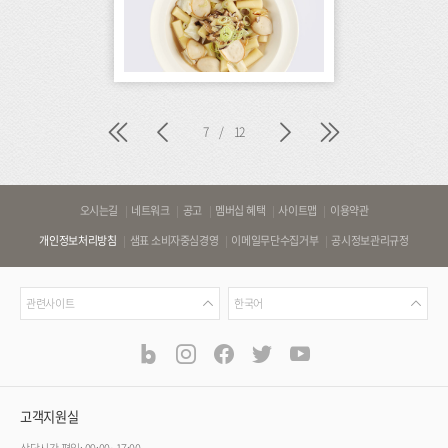
처
이
다
마
7
/
12
음
전
음
지
막
바
오시는길
네트워크
공고
멤버십 혜택
사이트맵
이용약관
로
개인정보처리방침
샘표 소비자중심경영
이메일무단수집거부
공시정보관리규정
가
기
관
언
링
관련사이트
한국어
련
어
크
사
blog
instagram
facebook
twitter
youtube
공
식
이
SNS
트
채
널
고객지원실