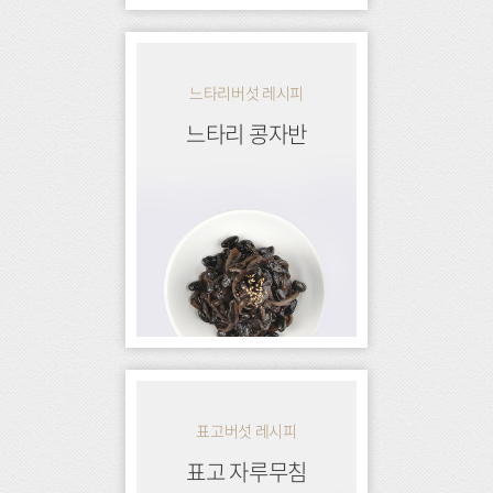
느타리버섯 레시피
느타리 콩자반
표고버섯 레시피
표고 자루무침