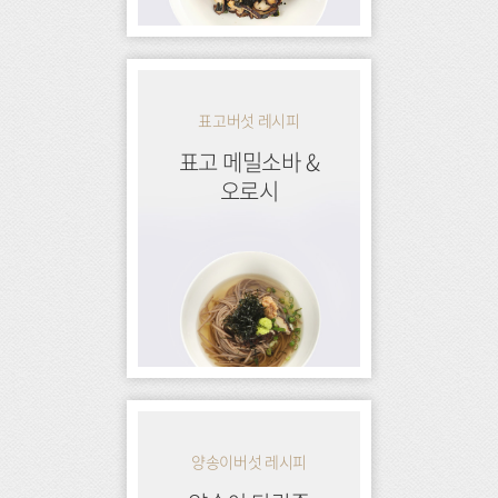
표고버섯 레시피
표고 메밀소바 &
오로시
양송이버섯 레시피