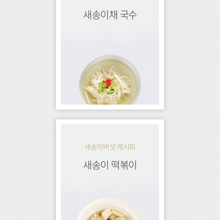
새송이채 국수
새송이버섯 레시피
새송이 떡볶이