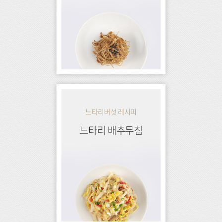
느타리버섯 레시피
느타리 배추무침