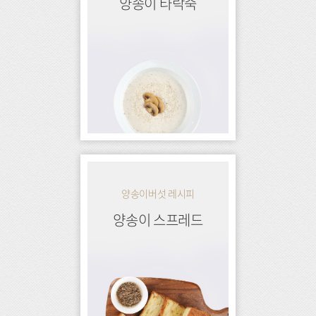
양송이 타락죽
양송이버섯 레시피
양송이 스프레드