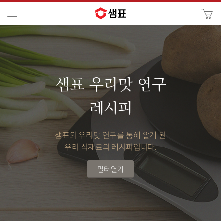
카
메뉴
사
이
검
트
색
검
색
샘표 우리맛 연구
레시피
샘표의 우리맛 연구를 통해 알게 된
우리 식재료의 레시피입니다.
필터 열기