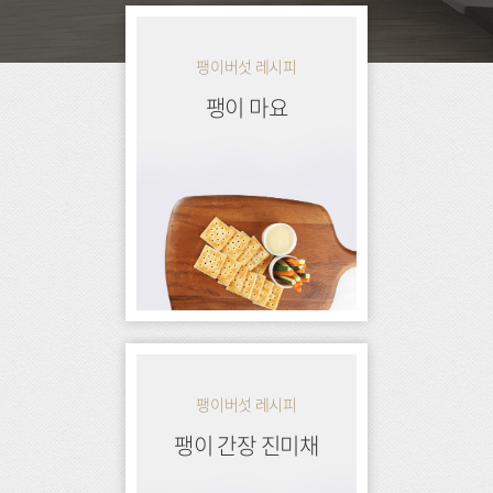
레
시
팽이버섯 레시피
피
팽이 마요
목
록
팽이버섯 레시피
팽이 간장 진미채