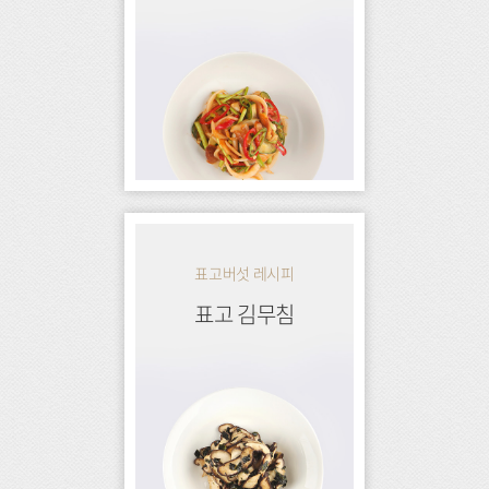
표고버섯 레시피
표고 김무침