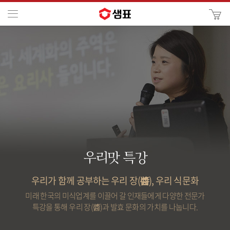
카
메뉴
사
이
검
트
색
검
색
우리맛 특강
우리가 함께 공부하는 우리 장(醬), 우리 식문화
미래 한국의 미식업계를 이끌어 갈 인재들에게 다양한 전문가
특강을 통해 우리 장(醬)과 발효 문화의 가치를 나눕니다.