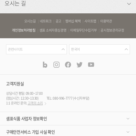
오시는 길
바
오시는길
네트워크
공고
멤버십 혜택
사이트맵
이용약관
로
개인정보처리방침
샘표 소비자중심경영
이메일무단수집거부
공시정보관리규정
가
기
관
언
링
관련사이트
한국어
련
어
크
사
blog
instagram
facebook
twitter
youtube
공
식
이
SNS
트
채
널
고객지원실
상담시간 평일: 09:00~17:00
(점심시간 : 12:30~13:30)
TEL: 080-996-7777 (수신자부담)
1:1 온라인 문의:
고객의 소리
샘표식품 사업자 정보확인
구매안전서비스 가입 사실 확인