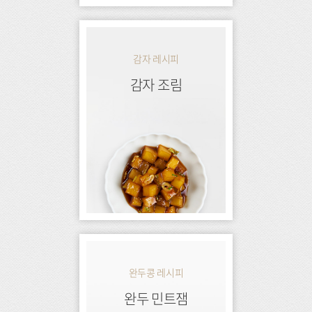
감자 레시피
감자 조림
완두콩 레시피
완두 민트잼