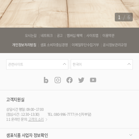
1
/
6
바
오시는길
네트워크
공고
멤버십 혜택
사이트맵
이용약관
로
개인정보처리방침
샘표 소비자중심경영
이메일무단수집거부
공시정보관리규정
가
기
관
언
링
관련사이트
한국어
련
어
크
사
blog
instagram
facebook
twitter
youtube
공
식
이
SNS
트
채
널
고객지원실
상담시간 평일: 09:00~17:00
(점심시간 : 12:30~13:30)
TEL: 080-996-7777 (수신자부담)
1:1 온라인 문의:
고객의 소리
샘표식품 사업자 정보확인