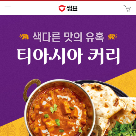
카
메뉴
사
이
검
트
색
검
색