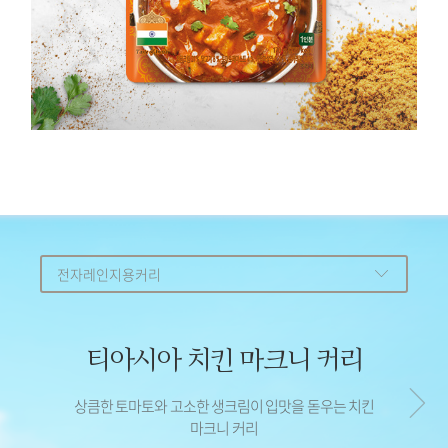
전자레인지용커리
티아시아 게살 푸팟퐁 커리
티아시아 비프 마살라 커리
티아시아 치킨 마크니 커리
티아시아 비프 키마 커리
티아시아 스파이시 비프
티아시아 스파이시 치킨
마살라 커리
빈달루 커리
상큼한 토마토와 고소한 생크림이 입맛을 돋우는 치킨
오리지널 옐로우 커리 본연의 맛을 살린 비프 마살라
카라멜라이즈한 양파로 맛의 깊이를 더한 숙성 카레
코코넛 크림에 계란을 더해 고소함이 가득한 게살
마크니 커리
푸팟퐁 커리
커리
오리지널 옐로우 커리 그대로 매콤하게 즐기는 스파이시
핫칠리와 토마토로 정통의 맛을 살린 매운 커리
자세히 보기