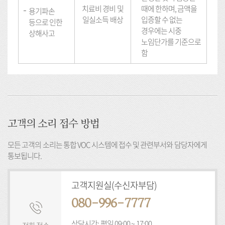
치료비 경비 및
때에 한하며, 금액을
용기파손
일실소득 배상
입증할 수 없는
등으로 인한
경우에는 시중
상해사고
노임단가를 기준으로
함
고객의 소리 접수 방법
모든 고객의 소리는 통합 VOC 시스템에 접수 및 관련부서와 담당자에게
통보됩니다.
고객지원실(수신자부담)
080-996-7777
상담시간: 평일 09:00 ~ 17:00