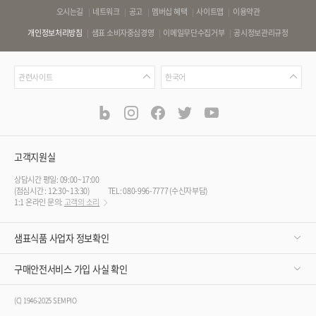
바
오시는길
네트워크
공고
멤버십 혜택
사이트맵
이용약관
로
개인정보처리방침
샘표 소비자중심경영
이메일무단수집거부
공시정보관리규정
가
기
관
언
링
관련사이트
한국어
련
어
크
사
blog
instagram
facebook
twitter
youtube
공
식
이
SNS
트
채
널
고객지원실
상담시간 평일: 09:00~17:00
(점심시간 : 12:30~13:30)
TEL: 080-996-7777 (수신자부담)
1:1 온라인 문의:
고객의 소리
샘표식품 사업자 정보확인
구매안전서비스 가입 사실 확인
(C) 1946-2025 SEMPIO