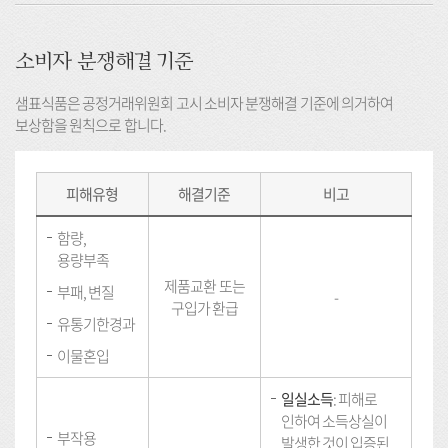
소비자 분쟁해결 기준
샘표식품은 공정거래위원회 고시 소비자 분쟁해결 기준에 의거하여
보상함을 원칙으로 합니다.
피해유형
해결기준
비고
함량,
용량부족
제품교환 또는
부패, 변질
-
구입가 환급
유통기한경과
이물혼입
일실소득
: 피해로
인하여 소득상실이
부작용
발생한 것이 입증된