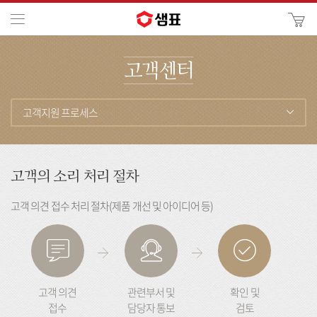
카
메뉴
사
이
검
트
고객센터
색
검
색
고객지원 프로세스
고객의 소리 처리 절차
고객 의견 접수 처리 절차(제품 개선 및 아이디어 등)
고객 의견
관련부서 및
확인 및
접수
담당자 통보
검토