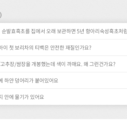
)
] 순발효흑초를 집에서 오래 보관하면 5년 항아리숙성흑초처럼
아이 첫 보리차의 티백은 안전한 재질인가요?
/고추장/쌈장을 개봉했는데 색이 까매요. 왜 그런건가요?
에 하얀 덩어리가 붙어있어요
지 안에 물기가 있어요