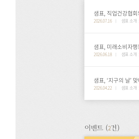
샘표, 직업건강협회
2026.07.16
샘표 소개
샘표, 미래소비자행
2026.06.18
샘표 소개
샘표, ‘지구의 날’
2026.04.22
샘표 소개
2
이벤트 (
건)