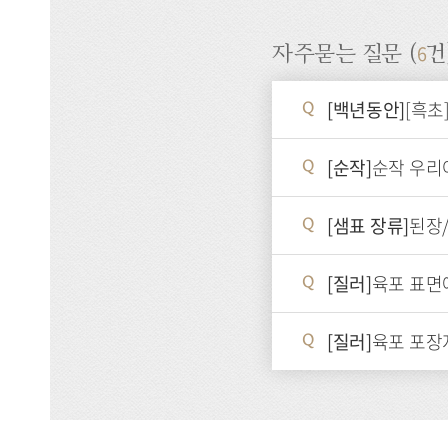
6
자주묻는 질문 (
건
[백년동안]
[흑초
Q
[순작]
순작 우리
Q
[샘표 장류]
된장
Q
[질러]
육포 표면
Q
[질러]
육포 포장
Q