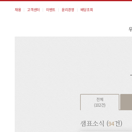
채용
고객센터
이벤트
윤리경영
배당조회
메
뉴
검
색
전체
(102건)
94
샘표소식 (
건)