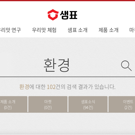
우리맛 연구
우리맛 체험
샘표 소개
제품 소개
마
사
이
트
검
색
환경
에 대한
102
건의 검색 결과가 있습니다.
제품 소개
마켓
샘표소식
이벤트
(0건)
(0건)
(94건)
(2건)