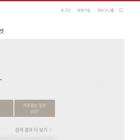
사이트 검색
검색
0
로그인
회원가입
장바구니
켓
검
색
자주묻는 질문
(6건)
검색 결과 더 보기