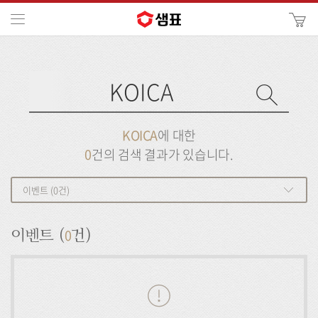
카
메뉴
사
이
검
트
색
검
검
사
색
이
트
색
검
검
KOICA
에 대한
색
색
0
건의 검색 결과가 있습니다.
이벤트 (0건)
0
이벤트 (
건)