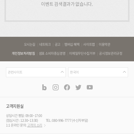
이벤트 검색결과가 없습니다.
바
오시는길
네트워크
공고
멤버십 혜택
사이트맵
이용약관
로
개인정보처리방침
샘표 소비자중심경영
이메일무단수집거부
공시정보관리규정
가
기
관
언
링
관련사이트
한국어
련
어
크
사
blog
instagram
facebook
twitter
youtube
공
식
이
SNS
트
채
널
고객지원실
상담시간 평일: 09:00~17:00
(점심시간 : 12:30~13:30)
TEL: 080-996-7777 (수신자부담)
1:1 온라인 문의:
고객의 소리