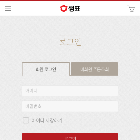
카
메뉴
사
이
검
트
색
검
색
로그인
회원 로그인
비회원 주문조회
회
아
원
이
로
디
비
그
밀
인
번
아이디 저장하기
호
로그인