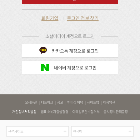
회원가입
로그인 정보 찾기
소셜미디어 계정으로 로그인
카카오톡 계정으로 로그인
네이버 계정으로 로그인
바
오시는길
네트워크
공고
멤버십 혜택
사이트맵
이용약관
로
개인정보처리방침
샘표 소비자중심경영
이메일무단수집거부
공시정보관리규정
가
기
관
언
링
관련사이트
한국어
련
어
크