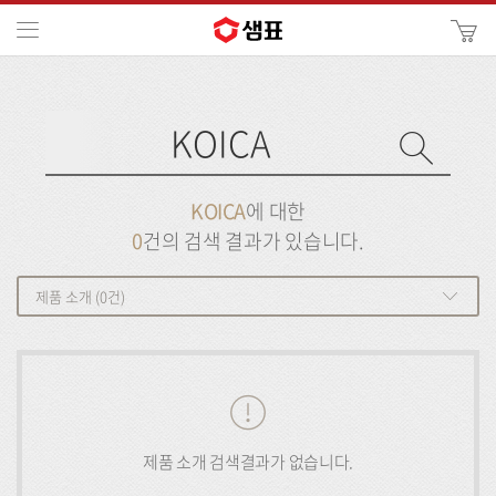
카
메뉴
사
이
검
트
색
검
검
사
색
이
트
색
검
검
KOICA
에 대한
색
색
0
건의 검색 결과가 있습니다.
제품 소개 (0건)
제
품
소
제품 소개 검색결과가 없습니다.
개