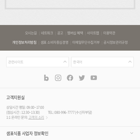
0
(
건)
바
오시는길
네트워크
공고
멤버십 혜택
사이트맵
이용약관
로
개인정보처리방침
샘표 소비자중심경영
이메일무단수집거부
공시정보관리규정
가
기
관
언
링
관련사이트
한국어
련
어
크
사
blog
instagram
facebook
twitter
youtube
공
식
이
SNS
트
채
널
고객지원실
상담시간 평일: 09:00~17:00
(점심시간 : 12:30~13:30)
TEL: 080-996-7777 (수신자부담)
1:1 온라인 문의:
고객의 소리
샘표식품 사업자 정보확인