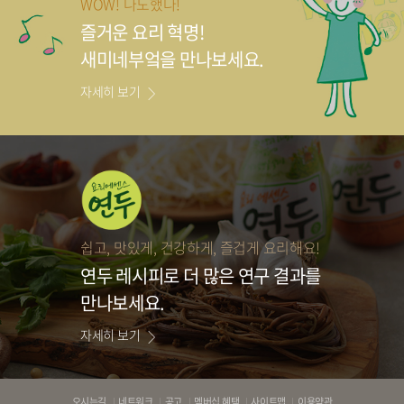
WOW! 나도했다!
즐거운 요리 혁명!
새미네부엌을 만나보세요.
자세히 보기
쉽고, 맛있게, 건강하게, 즐겁게 요리해요!
연두 레시피로
더 많은 연구 결과를
만나보세요.
자세히 보기
바
오시는길
네트워크
공고
멤버십 혜택
사이트맵
이용약관