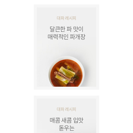
대파 레시피
달큰한 파 맛이
매력적인 파개장
대파 레시피
매콤 새콤 입맛
돋우는