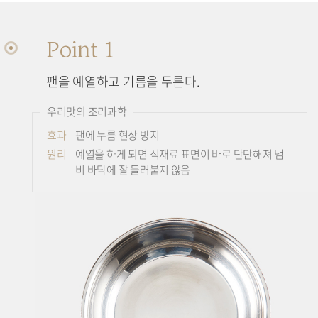
Point 1
팬을 예열하고 기름을 두른다.
우리맛의 조리과학
효과
팬에 누름 현상 방지
원리
예열을 하게 되면 식재료 표면이 바로 단단해져 냄
비 바닥에 잘 들러붙지 않음