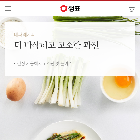
카
메뉴
사
이
검
트
색
검
대파 레시피
색
더 바삭하고 고소한
파전
간장 사용해서 고소한 맛 높이기