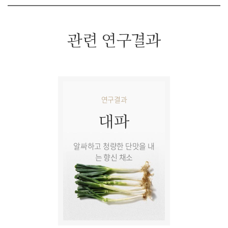
관련 연구결과
연구결과
대파
알싸하고 청량한 단맛을 내
는 향신 채소