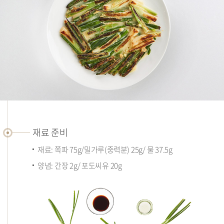
재
료
재료 준비
준
재료: 쪽파 75g/밀가루(중력분) 25g/ 물 37.5g
비
양념: 간장 2g/ 포도씨유 20g