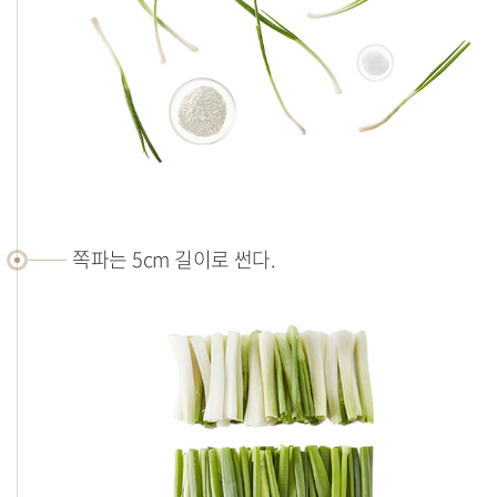
조
리
쪽파는 5cm 길이로 썬다.
법