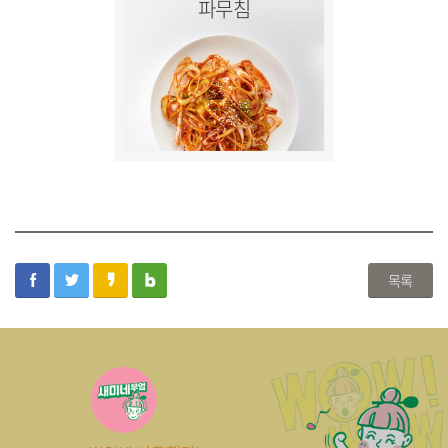
파무침
facebook
twitter
kakaostory
blog
목록