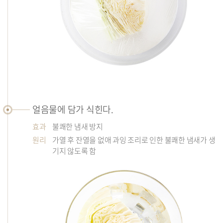
얼음물에 담가 식힌다.
효과
불쾌한 냄새 방지
원리
가열 후 잔열을 없애 과잉 조리로 인한 불쾌한 냄새가 생
기지 않도록 함