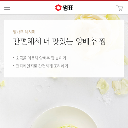
카
메뉴
사
이
검
트
색
검
양배추 레시피
색
간편해서 더 맛있는
양배추 찜
소금을 이용해 양배추 맛 높이기
전자레인지로 간편하게 조리하기