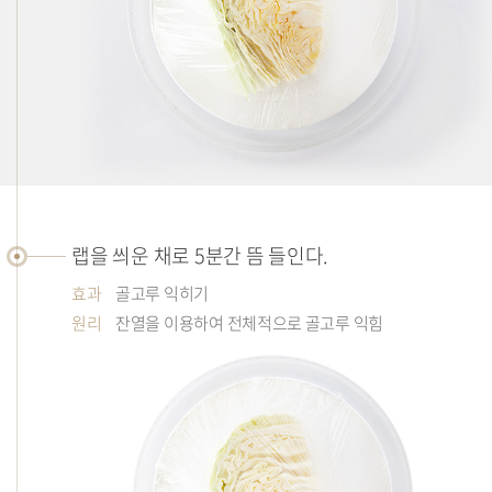
랩을 씌운 채로 5분간 뜸 들인다.
효과
골고루 익히기
원리
잔열을 이용하여 전체적으로 골고루 익힘