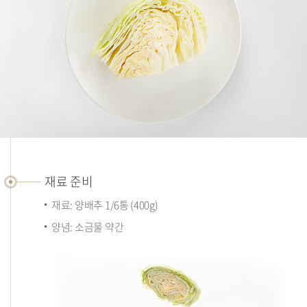
재
료
재료 준비
준
재료: 양배추 1/6통 (400g)
비
양념: 소금물 약간