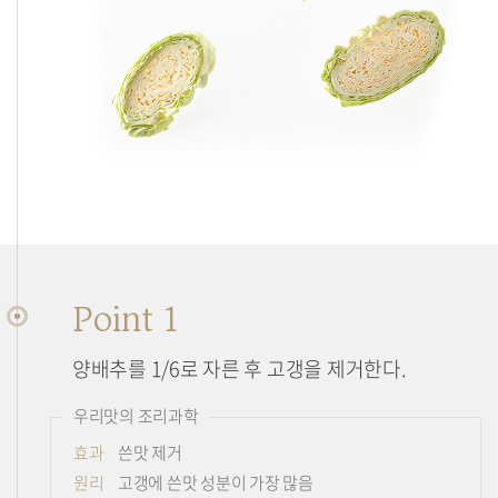
조
리
법
Point 1
양배추를 1/6로 자른 후 고갱을 제거한다.
우리맛의 조리과학
효과
쓴맛 제거
원리
고갱에 쓴맛 성분이 가장 많음