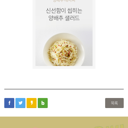
신선함이 씹히는
양배추 샐러드
facebook
twitter
kakaostory
blog
목록