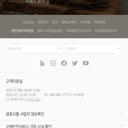
자세히 보기
바
오시는길
네트워크
공고
멤버십 혜택
사이트맵
이용약관
로
개인정보처리방침
샘표 소비자중심경영
이메일무단수집거부
공시정보관리규정
가
기
관
언
링
관련사이트
한국어
련
어
크
사
blog
instagram
facebook
twitter
youtube
공
식
이
SNS
트
채
널
고객지원실
상담시간 평일: 09:00~17:00
(점심시간 : 12:30~13:30)
TEL: 080-996-7777 (수신자부담)
1:1 온라인 문의:
고객의 소리
샘표식품 사업자 정보확인
구매안전서비스 가입 사실 확인