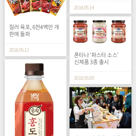
2018.05.14
press
질러 육포, 6천4백만 개
판매 돌파
2018.05.11
폰타나 ‘파스타 소스’
신제품 3종 출시
press
2018.05.09
press