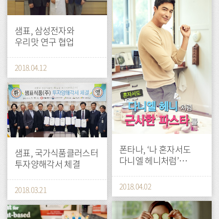
샘표, 삼성전자와
우리맛 연구 협업
2018.04.12
press
폰타나, ‘나 혼자서도
샘표, 국가식품클러스터
다니엘 헤니처럼’
투자양해각서 체결
이벤트 진행
2018.04.02
2018.03.21
press
press