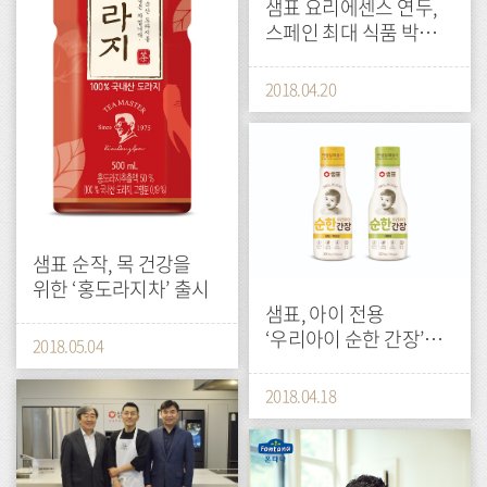
샘표 요리에센스 연두,
스페인 최대 식품 박람회
‘알리멘타리아 2018’서
혁신 제품으로 주목
2018.04.20
press
샘표 순작, 목 건강을
위한 ‘홍도라지차’ 출시
샘표, 아이 전용
‘우리아이 순한 간장’
2018.05.04
2종 출시
press
2018.04.18
press