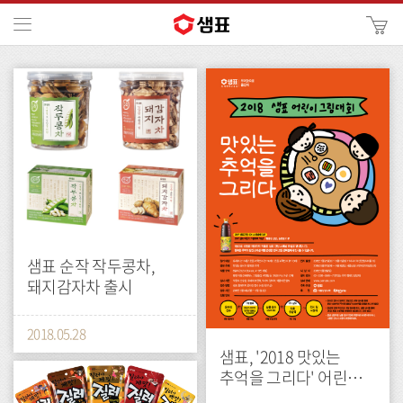
카
메뉴
사
이
검
press
press
트
색
검
색
샘표 순작 작두콩차,
돼지감자차 출시
2018.05.28
샘표, '2018 맛있는
press
추억을 그리다' 어린이
그림대회