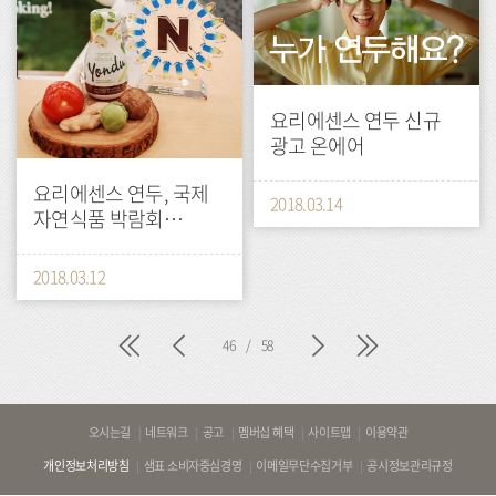
요리에센스 연두 신규
광고 온에어
요리에센스 연두, 국제
2018.03.14
자연식품 박람회
‘올해의 혁신 제품’ 선정
2018.03.12
처
이
다
마
46
/
58
음
전
음
지
막
바
오시는길
네트워크
공고
멤버십 혜택
사이트맵
이용약관
로
개인정보처리방침
샘표 소비자중심경영
이메일무단수집거부
공시정보관리규정
가