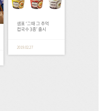
샘표 ‘그때 그 추억
컵국수 3종’ 출시
2019.02.27