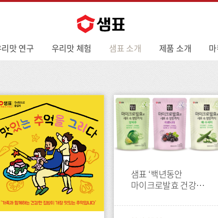
우리맛 연구
우리맛 체험
샘표 소개
제품 소개
마
press
샘표 ‘백년동안
마이크로발효 건강즙’
론칭