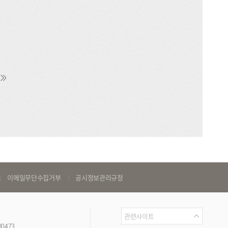
다
마
음
지
막
이메일무단수집거부
공시정보관리규정
관
관련사이트
00473