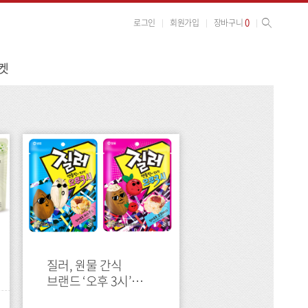
사이트 검색
검색
0
로그인
회원가입
장바구니
켓
press
질러, 원물 간식
브랜드 ‘오후 3시’
론칭