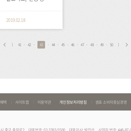
담그기’ 행사 개최
2019.02.18
처
이
41
42
43
44
45
46
47
48
49
50
음
전
 혜택
사이트맵
이용약관
개인정보처리방침
샘표 소비자중심경영
특별시 중구 충무로2
대표번호: 02-3393-5500
대표이사: 박진선
사업자 번호: 446-87-