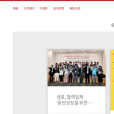
채용
고객센터
이벤트
윤리경영
배당조회
메
뉴
press
press
샘표, 협력업체
‘동반성장을 위한
식품안전 포럼’ 개최