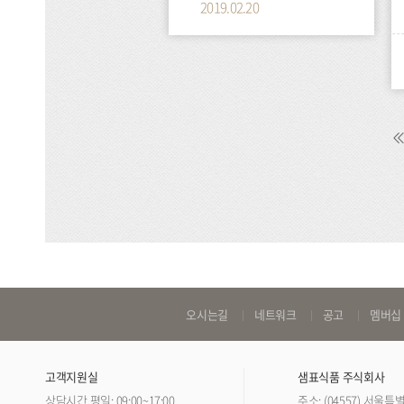
2019.02.20
바
오시는길
네트워크
공고
멤버십
로
가
고객지원실
샘표식품 주식회사
기
상담시간 평일: 09:00~17:00
주소: (04557) 서울