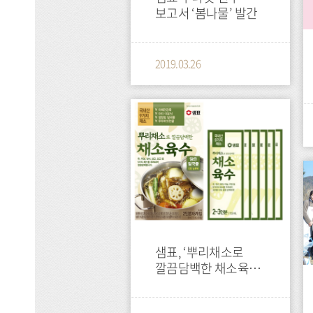
보고서 ‘봄나물’ 발간
2019.03.26
press
press
샘표, ‘뿌리채소로
깔끔담백한 채소육수’
선보여