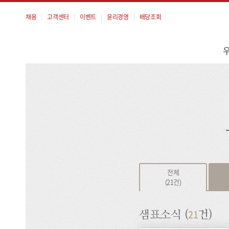
채용
고객센터
이벤트
윤리경영
배당조회
메
뉴
검
색
전체
(21건)
21
샘표소식 (
건)