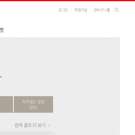
사이트 검색
검색
0
로그인
회원가입
장바구니
켓
검
색
자주묻는 질문
(0건)
검색 결과 더 보기