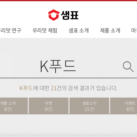
우리맛 연구
우리맛 체험
샘표 소개
제품 소개
마
사
이
트
검
색
K푸드
에 대한
21
건의 검색 결과가 있습니다.
제품 소개
마켓
샘표소식
이벤트
(0건)
(0건)
(21건)
(0건)