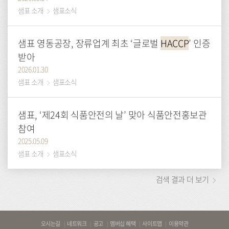
샘표 소개
샘표소식
샘표 영동공장, 장류업계 최초 ‘글로벌
HACCP
’ 인증
받아
2026.01.30
샘표 소개
샘표소식
샘표, ‘제24회 식품안전의 날’ 맞아 식품안전홍보관
참여
2025.05.09
샘표 소개
샘표소식
검색 결과 더 보기
바
오시는길
네트워크
공고
멤버십 혜택
사이트맵
이용약관