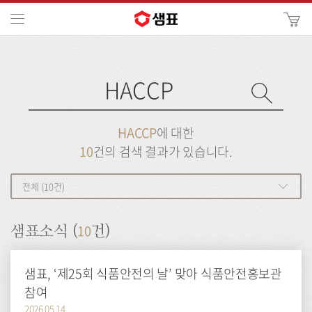
카
메뉴
사
이
검
트
색
검
검
사
색
이
트
색
검
검
HACCP
에 대한
색
색
10
건의 검색 결과가 있습니다.
전체 (10건)
10
샘표소식 (
건)
샘표, ‘제25회 식품안전의 날’ 맞아 식품안전홍보관
참여
2026.05.14