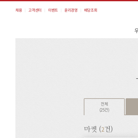
채용
고객센터
이벤트
윤리경영
배당조회
메
뉴
검
색
전체
(25건)
2
마켓 (
건)