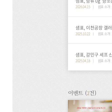
샘표, 당류 0g '양
2026.04.15
샘표 소개
샘표, 이천공장 갤러
2025.10.22
샘표 소개
샘표, 강민구 셰프 신
2025.04.18
샘표 소개
2
이벤트 (
건)
이
벤