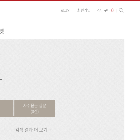
사이트 검색
검색
0
로그인
회원가입
장바구니
켓
검
색
자주묻는 질문
(0건)
검색 결과 더 보기