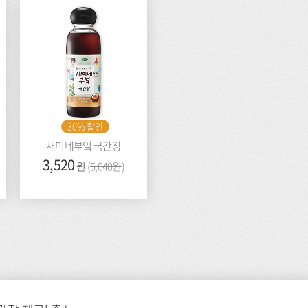
30% 할인
새미네부엌 국간장
가
3,520
이
원
(
5,040원
)
격:
전
가
격: