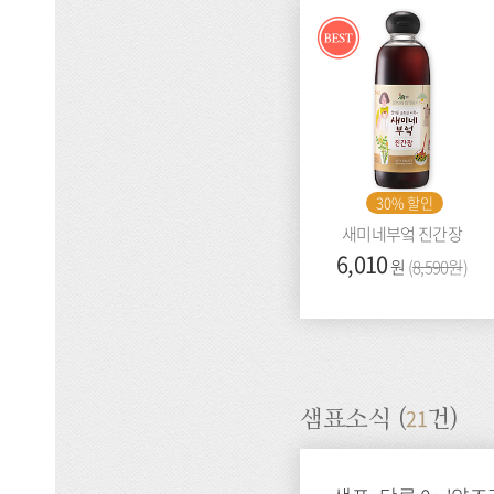
Best
30% 할인
새미네부엌 진간장
가
6,010
이
원
(
8,590원
)
격:
전
가
격:
21
샘표소식 (
건)