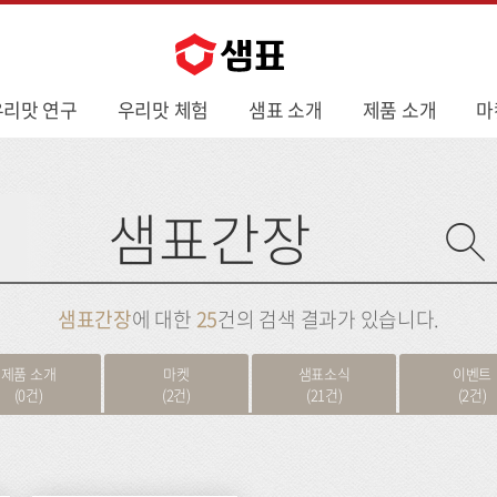
우리맛 연구
우리맛 체험
샘표 소개
제품 소개
마
사
이
트
검
색
샘표간장
에 대한
25
건의 검색 결과가 있습니다.
제품 소개
마켓
샘표소식
이벤트
(0건)
(2건)
(21건)
(2건)