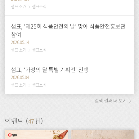
샘표 소개
샘표소식
샘표, ‘제25회 식품안전의 날’ 맞아 식품안전홍보관
참여
2026.05.14
샘표 소개
샘표소식
샘표, ‘가정의 달 특별 기획전’ 진행
2026.05.04
샘표 소개
샘표소식
검색 결과 더 보기
47
이벤트 (
건)
이
이