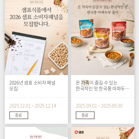
벤
벤
트
트
2026년 샘표 소비자 패널
온
가족
이 즐길 수 있는
모집
한국적인 맛 한국풍 마파두부
출시
2025.12.01 ~ 2025.12.14
2025.09.01 ~ 2025.09.30
종료
종료
이
이
벤
벤