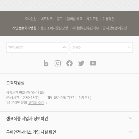
바
오시는길
네트워크
공고
멤버십 혜택
사이트맵
이용약관
로
개인정보처리방침
샘표 소비자중심경영
이메일무단수집거부
공시정보관리규정
가
기
관
언
링
관련사이트
한국어
련
어
크
사
blog
instagram
facebook
twitter
youtube
공
식
이
SNS
트
채
널
고객지원실
상담시간 평일: 09:00~17:00
(점심시간 : 12:30~13:30)
TEL: 080-996-7777 (수신자부담)
1:1 온라인 문의:
고객의 소리
샘표식품 사업자 정보확인
구매안전서비스 가입 사실 확인