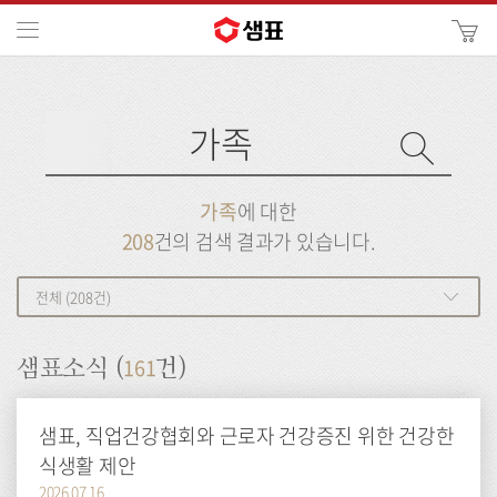
카
메뉴
사
이
검
트
색
검
검
사
색
이
트
색
검
검
가족
에 대한
색
색
208
건의 검색 결과가 있습니다.
전체 (208건)
161
샘표소식 (
건)
샘표, 직업건강협회와 근로자 건강증진 위한 건강한
식생활 제안
2026.07.16