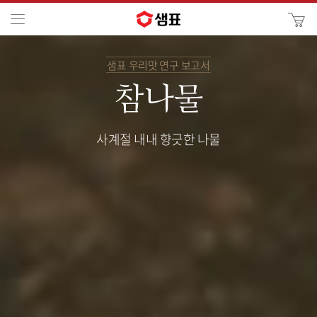
카
메뉴
사
이
검
트
샘표 우리맛 연구 보고서
색
검
색
참나물
사계절 내내 향긋한 나물