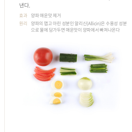
낸다.
효과
양파 매운맛 제거
원리
양파의 맵고 아린 성분인 알리신(Allicin)은 수용성 성분
으로 물에 담가두면 매운맛이 양파에서 빠져나온다