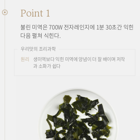
Point 1
불린 미역은 700W 전자레인지에 1분 30초간 익힌
다음 펼쳐 식힌다.
우리맛의 조리과학
원리
생미역보다 익힌 미역에 양념이 더 잘 배이며 저작
과 소화가 쉽다