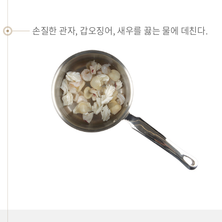
손질한 관자, 갑오징어, 새우를 끓는 물에 데친다.