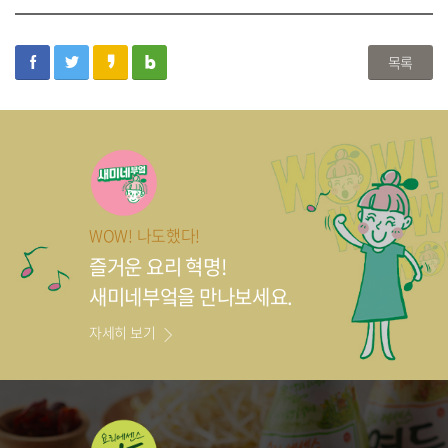
facebook
twitter
kakaostory
blog
목록
WOW! 나도했다!
즐거운 요리 혁명!
새미네부엌을 만나보세요.
자세히 보기