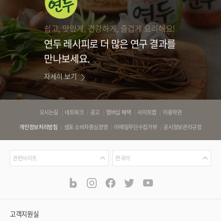
쉽고, 맛있게, 건강하게, 즐겁게 요리해요!
연두 레시피로
더 많은 연구 결과를
만나보세요.
자세히 보기
바
오시는길
네트워크
공고
멤버십 혜택
사이트맵
이용약관
로
개인정보처리방침
샘표 소비자중심경영
이메일무단수집거부
공시정보관리규정
가
기
관
언
링
관련사이트
한국어
련
어
크
사
blog
instagram
facebook
twitter
youtube
공
식
이
SNS
트
채
널
고객지원실