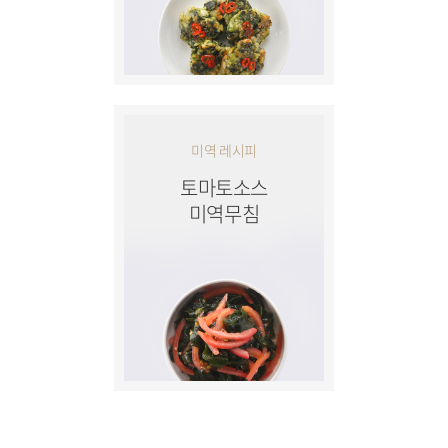
미역 레시피
토마토소스
미역무침