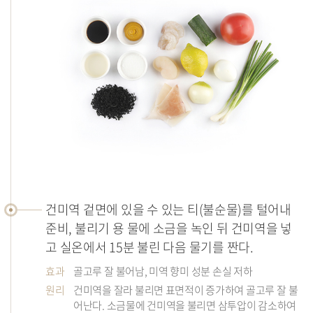
조
리
건미역 겉면에 있을 수 있는 티(불순물)를 털어내
법
준비, 불리기 용 물에 소금을 녹인 뒤 건미역을 넣
고 실온에서 15분 불린 다음 물기를 짠다.
효과
골고루 잘 불어남, 미역 향미 성분 손실 저하
원리
건미역을 잘라 불리면 표면적이 증가하여 골고루 잘 불
어난다. 소금물에 건미역을 불리면 삼투압이 감소하여