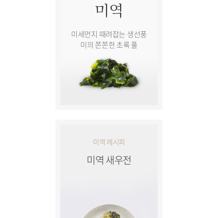
미역
미세먼지 때려잡는 생선풍
미의 쫀쫀한 초록 풀
미역 레시피
미역 새우전