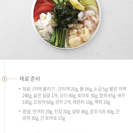
재
료
재료 준비
준
재료: (미역 불리기 : 건미역 20g, 물 1Kg, 소금 5g) 불린 미역
비
240g, 삶은 달걀 1개, 오이 40g, 토마토 50g, 양파 45g, 새우
100g, 오징어 60g, 관자 2개, 레몬피 10g, 쪽파 20g
양념: 연겨자 20g, 진장 50g, 설탕 40g, 양조식초 40g, 간
양파 30g, 간 토마토 15g