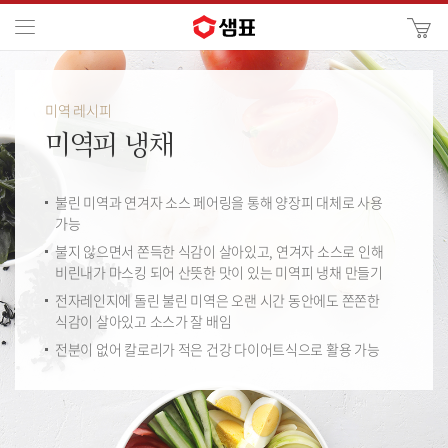
카
메뉴
사
이
검
트
색
검
미역 레시피
색
미역피 냉채
불린 미역과 연겨자 소스 페어링을 통해 양장피 대체로 사용
가능
불지 않으면서 쫀득한 식감이 살아있고, 연겨자 소스로 인해
비린내가 마스킹 되어 산뜻한 맛이 있는 미역피 냉채 만들기
전자레인지에 돌린 불린 미역은 오랜 시간 동안에도 쫀쫀한
식감이 살아있고 소스가 잘 배임
전분이 없어 칼로리가 적은 건강 다이어트식으로 활용 가능