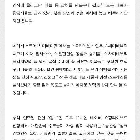
간장에 올리고당, 마늘 등 잡채를 만드는데 필요한 모든 재료가
황금비율로 담겨 있어, 삶은 당면과 볶은 야채에 붓고 버무리기만
하면 됩니다.
네이버 스토어 ‘새미네마켓’에서는 △요리에센스 연두, △새미네부엌
쇠고기 야채 잡채소스, △일편단심 통참깨 참기름, △새미네부엌
물김치양념 등 명절 음식 준비에 꼭 필요한 제품들로 구성한 추석
꾸러미를 최대 54% 할인 판매해요. 이 밖에도 우리 식탁을 책임지는
샘표 간장과 토장, 조선고추장 등 샘표 대표 제품과 명절 스트레스를
날려보내기 좋은 질러 육포도 놓치기 아까운 혜택과 함께 만나 볼 수
있답니다.
추석 일주일 전인 9월 9일 오후 12시엔 네이버 쇼핑라이브도
진행해요. 대한민국 주부들이 가장 많이 사용하는 1등간장 ‘샘표
양조간장 501’, 샘표만의 발효기술로 깔끔하고 깊은 맛을 구현한