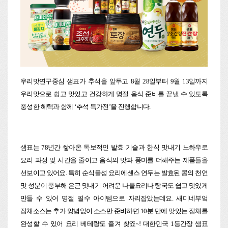
우리맛연구중심 샘표가 추석을 앞두고 8월 28일부터 9월 13일까지
우리맛으로 쉽고 맛있고 건강하게 명절 음식 준비를 끝낼 수 있도록
풍성한 혜택과 함께 ‘추석 특가전’을 진행합니다.
샘표는 78년간 쌓아온 독보적인 발효 기술과 한식 맛내기 노하우로
요리 과정 및 시간을 줄이고 음식의 맛과 풍미를 더해주는 제품들을
선보이고 있어요. 특히 순식물성 요리에센스 연두는 발효된 콩의 천연
맛 성분이 풍부해 은근 맛내기 어려운 나물요리나 탕국도 쉽고 맛있게
만들 수 있어 명절 필수 아이템으로 자리잡았는데요. 새미네부엌
잡채소스는 추가 양념없이 소스만 준비하면 10분 만에 맛있는 잡채를
완성할 수 있어 요리 베테랑도 즐겨 찾죠~! 대한민국 1등간장 샘표