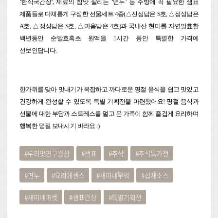
‘한식국간장’, 재료의 참맛 살리는 ‘연두’ 등 주방에 꼭 필요한 샘표
제품들로 다채롭게 구성한 선물세트 4종(△진심담은 S호, △정성담은
A호, △정성담은 S호, △마음담은 4호)과 국내산 현미를 자연발효한
백년동안 순발효흑초 원액을 1시간 동안 특별한 가격에
선보인답니다.
한가위를 맞아 맛내기가 복잡하고 까다로운 명절 음식을 쉽고 맛있고
건강하게 완성할 수 있도록 특별 기획전을 마련했어요! 명절 음식과
선물에 대한 부담과 스트레스를 덜고 온 가족이 함께 즐겁게 요리하며
행복한 명절 보내시기 바라요 :)
우리맛연구중심
샘표
추석
추석특가전
연두
요리에센스
새미네부엌
잡채소스
새미네마켓
샘표간장
특별기획전