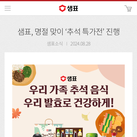
카
메뉴
사
이
검
트
샘표, 명절 맞이 ‘추석 특가전’ 진행
색
검
색
샘표소식
2024.08.28