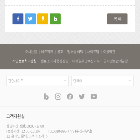
facebook
twitter
kakaostory
blog
목록
바
오시는길
네트워크
공고
멤버십 혜택
사이트맵
이용약관
로
개인정보처리방침
샘표 소비자중심경영
이메일무단수집거부
공시정보관리규정
가
기
관
언
링
관련사이트
한국어
련
어
크
사
blog
instagram
facebook
twitter
youtube
공
식
이
SNS
트
채
널
고객지원실
상담시간 평일: 09:00~17:00
(점심시간 : 12:30~13:30)
TEL: 080-996-7777 (수신자부담)
1:1 온라인 문의:
고객의 소리