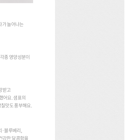
자가 늘어나는
 각종 영양성분이
사랑받고
효했어요. 샘표의
 감칠맛도 풍부해요.
리·블루베리,
 건강한 달콤함을