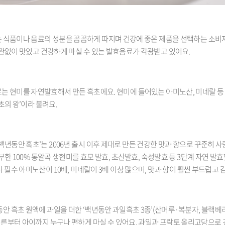
 식품이나 음료의 성분을 꼼꼼하게 따지며 건강에 좋은 제품을 선택하는 소비
관없이 맛있고 건강하게 마실 수 있는 발효음료가 각광받고 있어요.
는 현미를 자연발효해서 만든 흑초에요. 현미에 들어있는 아미노산, 미네랄 등
초의 왕’이라 불려요.
백년동안 흑초’는 2006년 출시 이후 제대로 만든 건강한 맛과 향으로 꾸준히 
부한 100% 통알곡 생현미를 효모 발효, 초산발효, 숙성발효 등 3단계 자연 발
 필수 아미노산이 10배, 미네랄이 3배 이상 많으며, 맛과 향이 훨씬 부드럽고
안 흑초 원액에 과일을 더한 ‘백년동안 과일흑초 3종’(산머루·복분자, 블랙베
어른부터 아이까지 누구나 편하게 마실 수 있어요. 과일과 프락토 올리고당으로