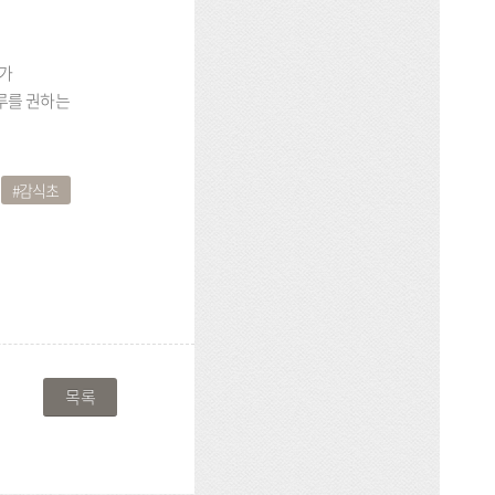
료가
루를 권하는
감식초
목록