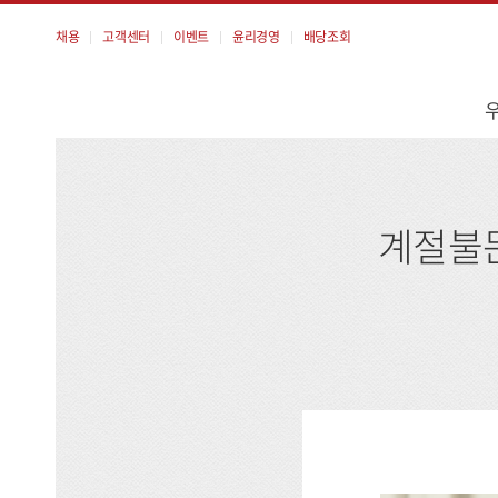
채용
고객센터
이벤트
윤리경영
배당조회
메
뉴
계절불문