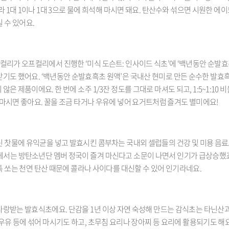
라 1대 1이나 1대 3으로 물에 희석해 마시면 돼요. 탄산수와 섞으면 시원한 에이
 수 있어요.
컬리가 오프컬리에서 진행한 ‘미식 도슨트: 인사이드 식초’에 ‘백년동안 순발효
기도 했어요. ‘백년동안 순발효흑초 원액’은 국내산 현미로 만든 순수한 발효
은 제품이에요. 한 번에 소주 1/3잔 정도를 그대로 마셔도 되고, 1:5~1:10 
 마시면 좋아요. 꿀을 조금 타거나 우유에 넣어 요거트처럼 즐겨도 별미에요!
린 찻물에 유익균을 넣고 발효시킨 콤부차는 국내외 셀럽들의 건강 및 미용 음
에서는 방탄소년단 멤버 정국이 즐겨 마신다고 소문이 나면서 인기가 급상승했
 쏘는 천연 탄산 때문에 콜라나 사이다를 대신할 수 있어 인기라네요.
사랑받는 발효식초에요. 단감을 1년 이상 자연 숙성해 만드는 감식초는 타닌산
우유 등에 섞어 마시기도 하고, 초무침 요리나 장아찌 등 요리에 활용되기도 해