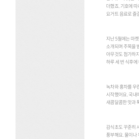
더했죠. 기호에 따
요거트 음료로 즐길
지난 5월에는 마켓
소개되며 주목을 받
아무것도 첨가하지 않
하루 세 번 식후에
녹차와 홍차를 우
시작했어요. 국내
새콤달콤한 맛과 톡
감식초도 꾸준히 
풍부해요. 물이나 