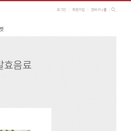
사이트 검색
검색
0
로그인
회원가입
장바구니
켓
 발효음료