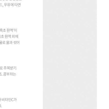
드, 우유에 타면
흑초 원액’이
흑초 원액 외에
비율로 물과 섞어
료로 주목받기
죠. 콤부차는
과 비타민C가
요.