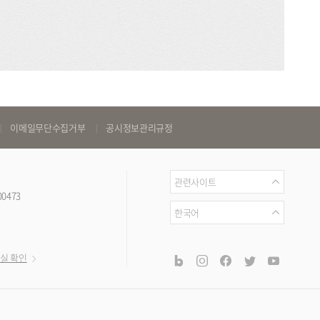
이메일무단수집거부
공시정보관리규정
관
관련사이트
00473
련
언
한국어
사
어
이
공
blog
instagram
facebook
twitter
youtub
실 확인
트
식
SNS
채
널