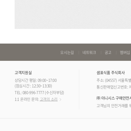
바
오시는길
네트워크
공고
멤버십
로
가
고객지원실
샘표식품 주식회사
기
상담시간 평일: 09:00~17:00
주소: (04557) 서울
링
(점심시간 : 12:30~13:30)
통신판매업신고번호: 제 
TEL: 080-996-7777 (수신자부담)
크
㈜ 이니시스 구매안전
1:1 온라인 문의:
고객의 소리
고객님의 안전거래를 위