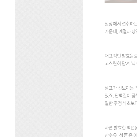
일상에서 섭취하는
가운데, 계절과 상
대표적인 발효음료
고스란히 담겨 ‘식
샘표가 선보이는 ‘
있죠. 단백질이 풍
일반 주정 식초보다
자연 발효한 백년동
산수유·석류)은 