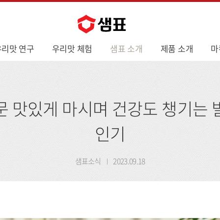
우리맛 연구
우리맛 체험
샘표 소개
제품 소개
마
 맛있게 마시며 건강도 챙기는
인기
샘표소식
2023.09.18