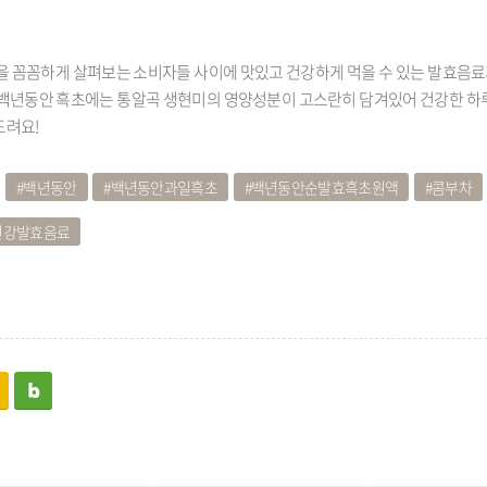
분을 꼼꼼하게 살펴보는 소비자들 사이에 맛있고 건강하게 먹을 수 있는 발효음
 백년동안 흑초에는 통알곡 생현미의 영양성분이 고스란히 담겨있어 건강한 하
드려요!
백년동안
백년동안과일흑초
백년동안순발효흑초원액
콤부차
건강발효음료
kakaostory
blog