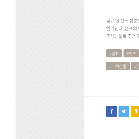
음료 한 잔도 성
인기인데, 샘표의
추석선물로 추천 
샘표
흑초
추석선물
facebook
twitter