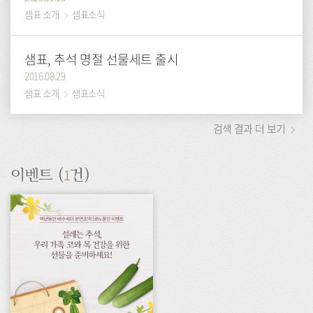
샘표 소개
샘표소식
샘표, 추석 명절 선물세트 출시
2016.08.29
샘표 소개
샘표소식
검색 결과 더 보기
1
이벤트 (
건)
이
벤
트