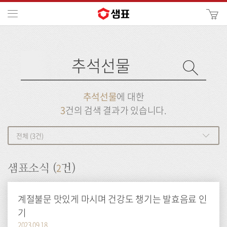
카
메뉴
사
이
검
트
색
검
검
사
색
이
트
색
검
검
추석선물
에 대한
색
색
3
건의 검색 결과가 있습니다.
전체 (3건)
2
샘표소식 (
건)
계절불문 맛있게 마시며 건강도 챙기는 발효음료 인
기
2023.09.18