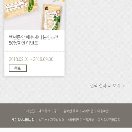
백년동안 배수세미 본연초액
50%할인 이벤트
2018.09.01 ~ 2018.09.30
종료
검색 결과 더 보기
바
오시는길
네트워크
공고
멤버십 혜택
사이트맵
이용약관
로
개인정보처리방침
샘표 소비자중심경영
이메일무단수집거부
공시정보관리규정
가
기