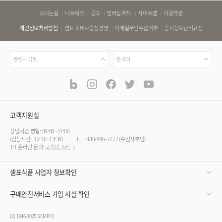
바
오시는길
네트워크
공고
멤버십 혜택
사이트맵
이용약관
로
개인정보처리방침
샘표 소비자중심경영
이메일무단수집거부
공시정보관리규정
가
기
관
언
링
관련사이트
한국어
련
어
크
사
blog
instagram
facebook
twitter
youtube
공
식
이
SNS
트
채
널
고객지원실
상담시간 평일: 09:00~17:00
(점심시간 : 12:30~13:30)
TEL: 080-996-7777 (수신자부담)
1:1 온라인 문의:
고객의 소리
샘표식품 사업자 정보확인
구매안전서비스 가입 사실 확인
(C) 1946-2025 SEMPIO