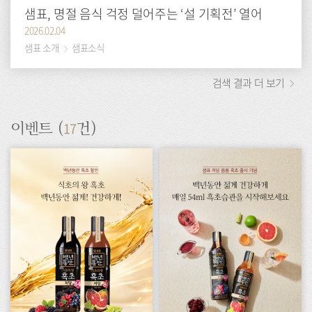
샘표, 명절 음식 걱정 덜어주는 ‘설 기획전’ 열어
2026.02.04
샘표 소개
샘표소식
검색 결과 더 보기
17
이벤트 (
건)
이
이
벤
벤
트
트