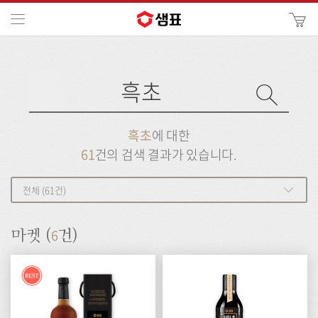
카
메뉴
사
이
검
트
색
검
검
사
색
이
트
색
검
검
흑초
에 대한
색
색
61
건의 검색 결과가 있습니다.
전체 (61건)
6
마켓 (
건)
Best