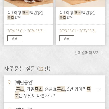
식초의 왕
흑초
! 백년동안
식초의 왕
흑초
! 백년동안
흑초
할인
흑초
할인
2024.05.01 ~ 2024.05.31
2023.08.01 ~ 2023.08.31
종료
종료
검색 결과 더 보기
12
자주묻는 질문 (
건)
[백년동안]
Q
[
흑초
] 과일
흑초
, 순발효
흑초
, 5년 항아리
흑
초
는 무엇이 다른가요?