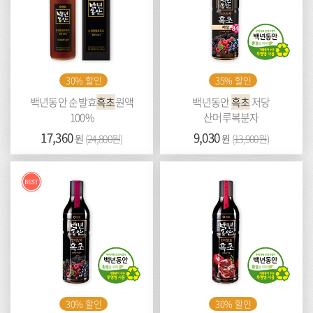
30% 할인
35% 할인
백년동안 순발효
흑초
원액
백년동안
흑초
저당
100%
산머루복분자
가
17,360
이
가
9,030
이
원
(
24,800원
)
원
(
13,900원
)
격:
전
격:
전
가
가
Best
격:
격:
30% 할인
30% 할인