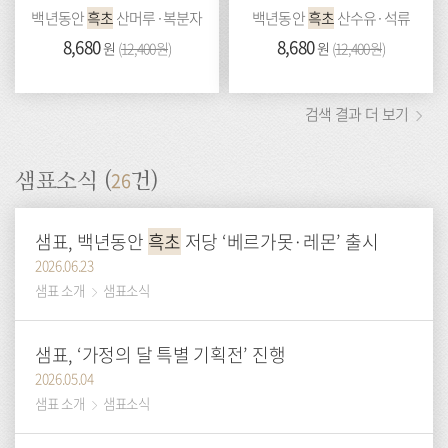
백년동안
흑초
산머루·복분자
백년동안
흑초
산수유·석류
가
8,680
이
가
8,680
이
원
(
12,400원
)
원
(
12,400원
)
격:
전
격:
전
가
가
격:
격:
검색 결과 더 보기
26
샘표소식 (
건)
샘표, 백년동안
흑초
저당 ‘베르가못·레몬’ 출시
2026.06.23
샘표 소개
샘표소식
샘표, ‘가정의 달 특별 기획전’ 진행
2026.05.04
샘표 소개
샘표소식