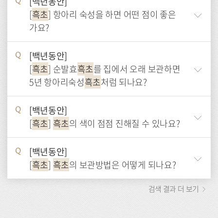
[백년동안]
Q
[
흑초
] 항아리 숙성을 하면 어떤 점이 좋은
가요?
[백년동안]
Q
[
흑초
] 순발효
흑초
를 집에서 오래 보관하면
5년 항아리숙성
흑초
처럼 되나요?
[백년동안]
Q
[
흑초
]
흑초
의 색이 점점 진해질 수 있나요?
[백년동안]
Q
[
흑초
]
흑초
의 보관방법은 어떻게 되나요?
검색 결과 더 보기