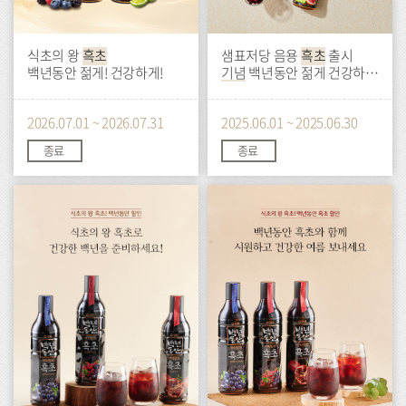
식초의 왕
흑초
샘표저당 음용
흑초
출시
백년동안 젊게! 건강하게!
기념 백년동안 젊게 건강하게
흑초
습관 시작하기
2026.07.01 ~ 2026.07.31
2025.06.01 ~ 2025.06.30
종료
종료
이
이
벤
벤
트
트