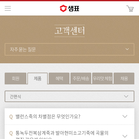
카
메뉴
사
이
검
트
고객센터
색
검
색
자주 묻는 질문
회원
제품
혜택
주문/배송
우리맛 체험
채용
회
간편식
원
Q
밸런스죽의 차별점은 무엇인가요?
Q
통녹두전복삼계죽과 발아현미소고기죽에 곡물의