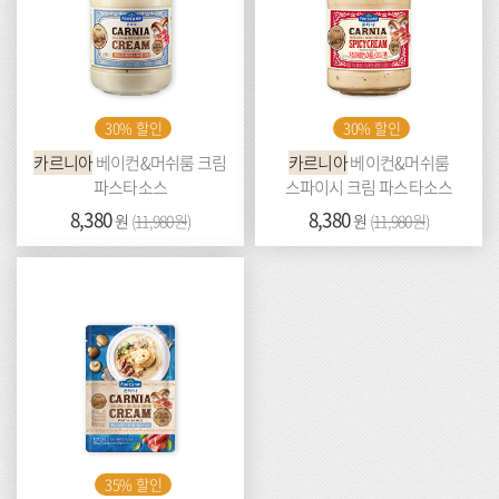
30% 할인
30% 할인
카르니아
베이컨&머쉬룸 크림
카르니아
베이컨&머쉬룸
파스타소스
스파이시 크림 파스타소스
가
8,380
이
가
8,380
이
원
(
11,980원
)
원
(
11,980원
)
격:
전
격:
전
가
가
격:
격:
35% 할인