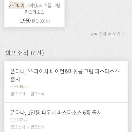
카르니아
베이컨&머쉬룸 크림
파스타소스
가
1,950
이
원
(
3,000원
)
격:
전
가
검색 결과 더 보기
격:
6
샘표소식 (
건)
폰타나, ‘스파이시 베이컨&머쉬룸 크림 파스타소스’
출시
2024.09.25
샘표 소개
샘표소식
폰타나, 1인용 파우치 파스타소스 6종 출시
2021.02.22
샘표 소개
샘표소식