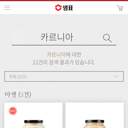
카
메뉴
사
이
검
트
색
검
검
사
색
이
트
색
검
검
카르니아
에 대한
색
색
22
건의 검색 결과가 있습니다.
전체 (22건)
3
마켓 (
건)
Best