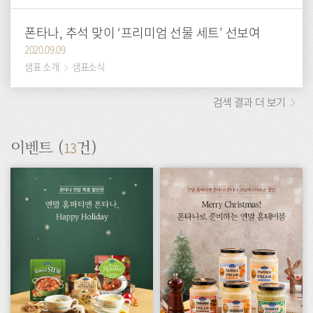
폰타나, 추석 맞이 ‘프리미엄 선물 세트’ 선보여
2020.09.09
샘표 소개
샘표소식
검색 결과 더 보기
13
이벤트 (
건)
이
이
벤
벤
트
트