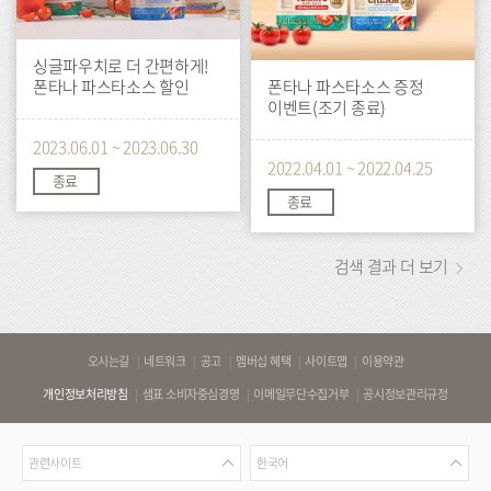
싱글파우치로 더 간편하게!
폰타나 파스타소스 할인
폰타나 파스타소스 증정
이벤트(조기 종료)
2023.06.01 ~ 2023.06.30
2022.04.01 ~ 2022.04.25
종료
종료
검색 결과 더 보기
바
오시는길
네트워크
공고
멤버십 혜택
사이트맵
이용약관
로
개인정보처리방침
샘표 소비자중심경영
이메일무단수집거부
공시정보관리규정
가
기
관
언
링
관련사이트
한국어
련
어
크