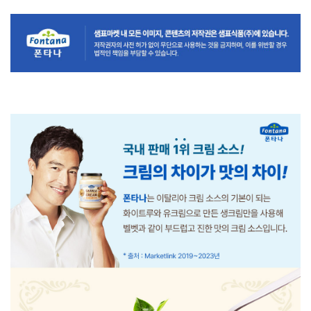
상
품
정
보