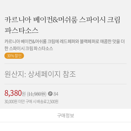
카르니아 베이컨&머쉬룸 스파이시 크림
파스타소스
카르니아 베이컨&머쉬룸 크림에 레드페퍼와 블랙페퍼로 매콤한 맛을 더
한 스파이시 크림 파스타소스
30% 할인
원산지: 상세페이지 참조
8,380
가
원
(
기
11,980
원
)
적
84
격:
존
립
30,000원 미만 구매 시 배송료 2,500원
가
포
격:
인
구매정보
트: