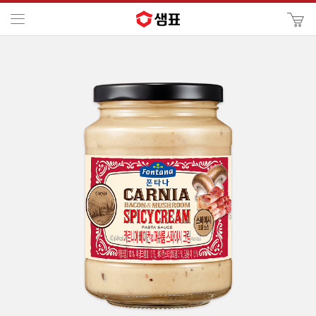
카
메뉴
사
이
검
트
색
검
색