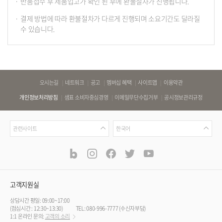
반품접수 후 제품입고가 확인 된 후에 환불절차가 진행됩니다.
결제 방법에 따라 환불절차가 다르게 진행되며 소요기간도 달라질
수 있습니다.
바
오시는길
네트워크
공고
멤버십 혜택
사이트맵
이용약관
로
개인정보처리방침
샘표 소비자중심경영
이메일무단수집거부
공시정보관리규정
가
기
관
언
링
관련사이트
한국어
련
어
크
사
blog
instagram
facebook
twitter
youtube
공
식
이
SNS
트
채
널
고객지원실
상담시간 평일: 09:00~17:00
(점심시간 : 12:30~13:30)
TEL: 080-996-7777 (수신자부담)
1:1 온라인 문의:
고객의 소리