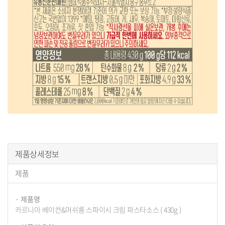
구
제품상세정보
매
제품
정
보
제품명
카르니아 베이컨&머쉬룸 스파이시 크림 파스타소스 ( 430g )