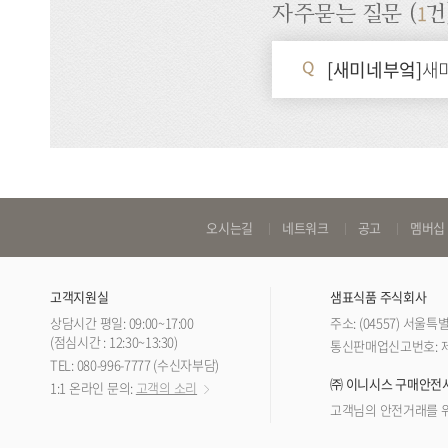
1
자주묻는 질문 (
건
[새미네부엌]
새
Q
바
오시는길
네트워크
공고
멤버십
로
가
고객지원실
샘표식품 주식회사
기
상담시간 평일: 09:00~17:00
주소: (04557) 서울
링
(점심시간 : 12:30~13:30)
통신판매업신고번호: 제 
TEL: 080-996-7777 (수신자부담)
크
㈜ 이니시스 구매안전
1:1 온라인 문의:
고객의 소리
고객님의 안전거래를 위