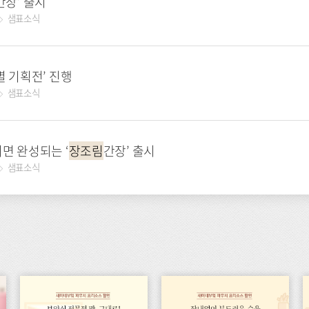
간장’ 출시
샘표소식
별 기획전’ 진행
샘표소식
이면 완성되는 ‘
장조림
간장’ 출시
샘표소식
이
이
이
벤
벤
벤