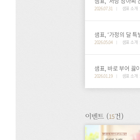
샘표, ‘저당 장아찌 
2026.07.31
샘표 소개
샘표, ‘가정의 달 특
2026.05.04
샘표 소개
샘표, 바로 부어 끓
2026.01.19
샘표 소개
15
이벤트 (
건)
이
벤