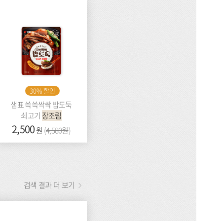
30% 할인
샘표 쓱쓱싹싹 밥도둑
쇠고기
장조림
가
2,500
이
원
(
4,580원
)
격:
전
가
격:
검색 결과 더 보기