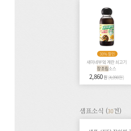
30% 할인
새미네부엌 계란 쇠고기
장조림
소스
가
2,860
이
원
(
4,090원
)
격:
전
가
격:
30
샘표소식 (
건)