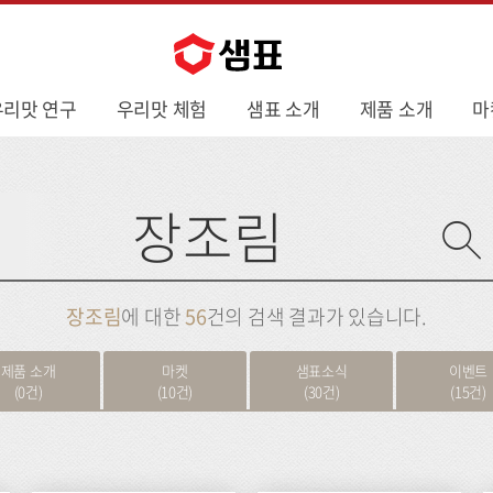
우리맛 연구
우리맛 체험
샘표 소개
제품 소개
마
사
이
트
검
색
장조림
에 대한
56
건의 검색 결과가 있습니다.
제품 소개
마켓
샘표소식
이벤트
(0건)
(10건)
(30건)
(15건)