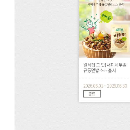
트
일식집 그 맛! 새미네부엌
규동덮밥소스 출시
2026.06.01 ~ 2026.06.30
종료