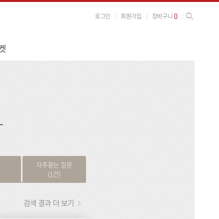
사이트 검색
검색
0
로그인
회원가입
장바구니
켓
검
색
자주묻는 질문
(1건)
검색 결과 더 보기