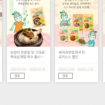
트
트
트
보양식 전문점 맛 그대로!
새미네부엌 파우치
백숙삼계탕 육수 출시
요리소스 할인
기념 할인
2025.07.01 ~ 2025.07.31
2024.12.01 ~ 2024.12.31
종료
종료