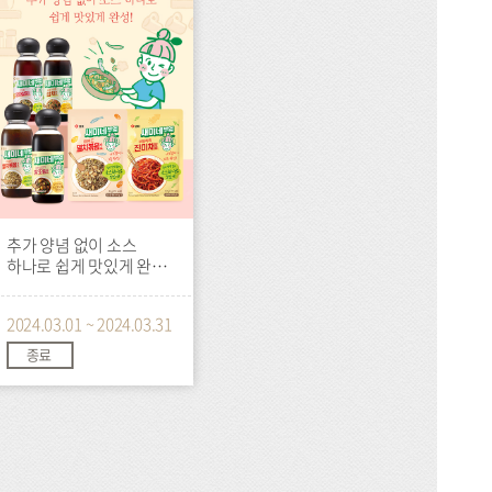
추가 양념 없이 소스
하나로 쉽게 맛있게 완성
새미네부엌 요리소스
할인
2024.03.01 ~ 2024.03.31
종료