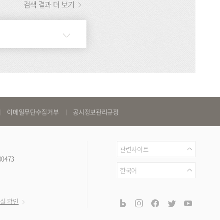
검색 결과 더 보기
이메일무단수집거부
공시정보관리규정
관
관련사이트
00473
련
언
한국어
사
어
이
공
blog
instagram
facebook
twitter
youtub
실 확인
트
식