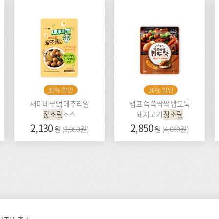
30% 할인
30% 할인
새미네부엌 메추리알
샘표 쓱쓱싹싹 밥도둑
장조림
소스
돼지고기
장조림
가
2,130
이
가
2,850
이
원
(
3,050원
)
원
(
4,080원
)
격:
전
격:
전
가
가
격:
격: