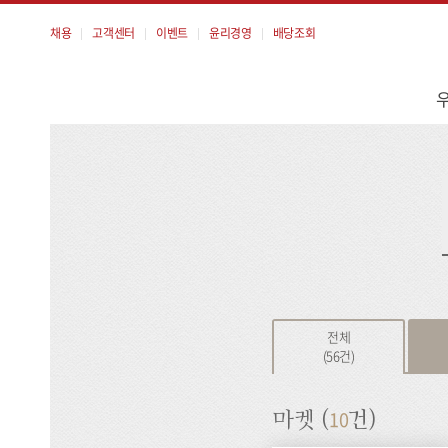
채용
고객센터
이벤트
윤리경영
배당조회
메
뉴
검
색
전체
(56건)
10
마켓 (
건)