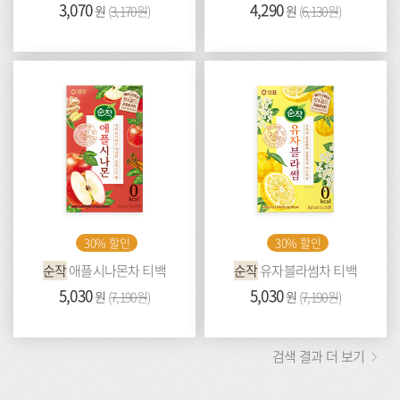
가
3,070
이
가
4,290
이
원
(
3,170원
)
원
(
6,130원
)
격:
전
격:
전
가
가
격:
격:
30% 할인
30% 할인
순작
애플시나몬차 티백
순작
유자블라썸차 티백
가
5,030
이
가
5,030
이
원
(
7,190원
)
원
(
7,190원
)
격:
전
격:
전
가
가
격:
격:
검색 결과 더 보기