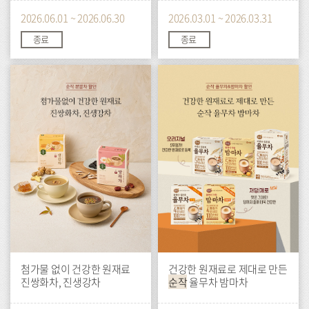
2026.06.01 ~ 2026.06.30
2026.03.01 ~ 2026.03.31
종료
종료
이
이
벤
벤
트
트
첨가물 없이 건강한 원재료
건강한 원재료로 제대로 만든
진쌍화차, 진생강차
순작
율무차 밤마차