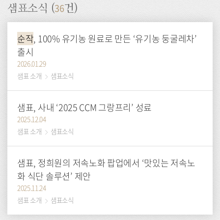
36
샘표소식 (
건)
순작
, 100% 유기농 원료로 만든 ‘유기농 둥굴레차’
출시
2026.01.29
샘표 소개
샘표소식
샘표, 사내 ‘2025 CCM 그랑프리’ 성료
2025.12.04
샘표 소개
샘표소식
샘표, 정희원의 저속노화 팝업에서 ‘맛있는 저속노
화 식단 솔루션’ 제안
2025.11.24
샘표 소개
샘표소식