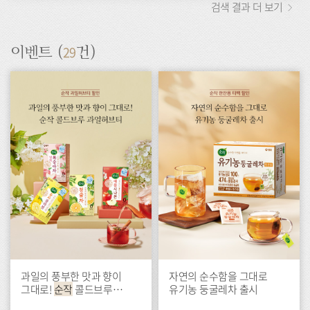
검색 결과 더 보기
29
이벤트 (
건)
이
이
벤
벤
트
트
과일의 풍부한 맛과 향이
자연의 순수함을 그대로
그대로!
순작
콜드브루
유기농 둥굴레차 출시
과일허브티