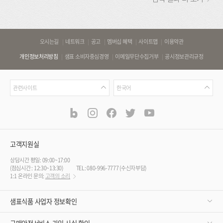
바
오시는길
네트워크
공고
멤버십 혜택
사이트맵
이용약관
로
개인정보처리방침
샘표 소비자중심경영
이메일무단수집거부
공시정보관리규정
가
기
관
언
링
관련사이트
한국어
련
어
크
사
blog
instagram
facebook
twitter
youtube
공
식
이
SNS
트
채
널
고객지원실
상담시간 평일: 09:00~17:00
(점심시간 : 12:30~13:30)
TEL: 080-996-7777 (수신자부담)
1:1 온라인 문의:
고객의 소리
샘표식품 사업자 정보확인