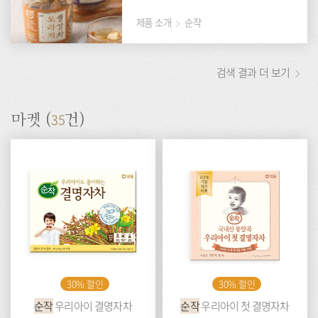
제품 소개
순작
검색 결과 더 보기
35
마켓 (
건)
30% 할인
30% 할인
순작
우리아이 결명자차
순작
우리아이 첫 결명자차