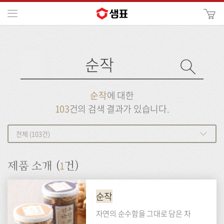
카
메뉴
사
이
검
트
색
검
검
사
색
이
트
색
검
검
순작
에 대한
색
색
103
건의 검색 결과가 있습니다.
전체 (103건)
1
제품 소개 (
건)
순작
자연의 순수함을 그대로 담은 차