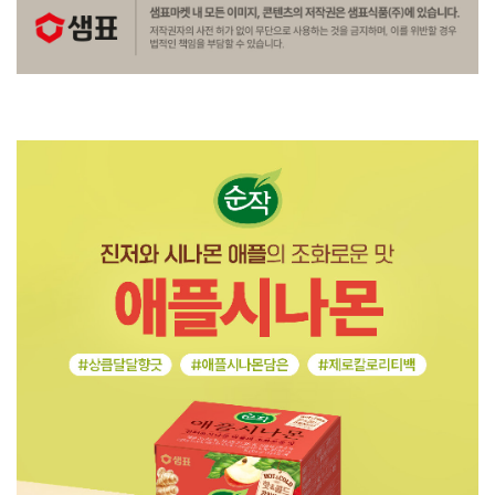
상
품
정
보