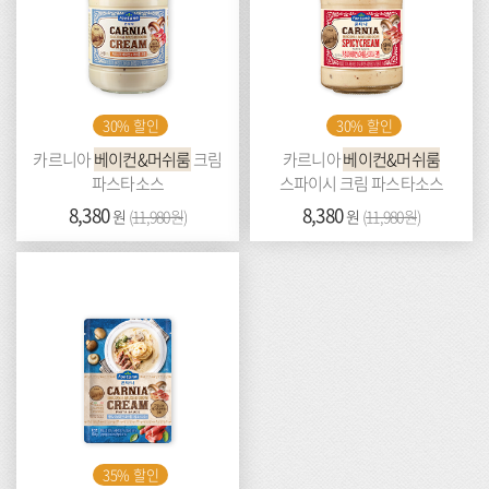
30% 할인
30% 할인
카르니아
베이컨&머쉬룸
크림
카르니아
베이컨&머쉬룸
파스타소스
스파이시 크림 파스타소스
가
8,380
이
가
8,380
이
원
(
11,980원
)
원
(
11,980원
)
격:
전
격:
전
가
가
격:
격:
35% 할인