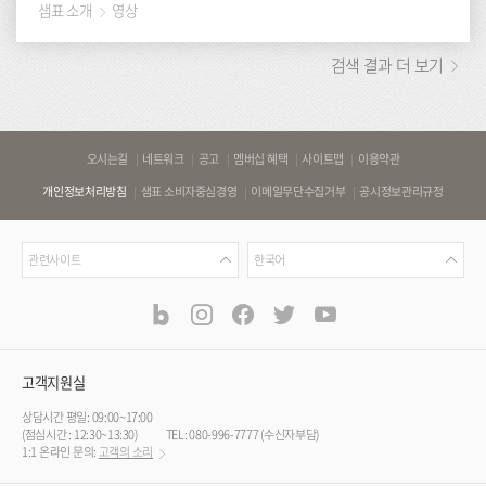
샘표 소개
영상
검색 결과 더 보기
바
오시는길
네트워크
공고
멤버십 혜택
사이트맵
이용약관
로
개인정보처리방침
샘표 소비자중심경영
이메일무단수집거부
공시정보관리규정
가
기
관
언
링
관련사이트
한국어
련
어
크
사
blog
instagram
facebook
twitter
youtube
공
식
이
SNS
트
채
널
고객지원실
상담시간 평일: 09:00~17:00
(점심시간 : 12:30~13:30)
TEL: 080-996-7777 (수신자부담)
1:1 온라인 문의:
고객의 소리