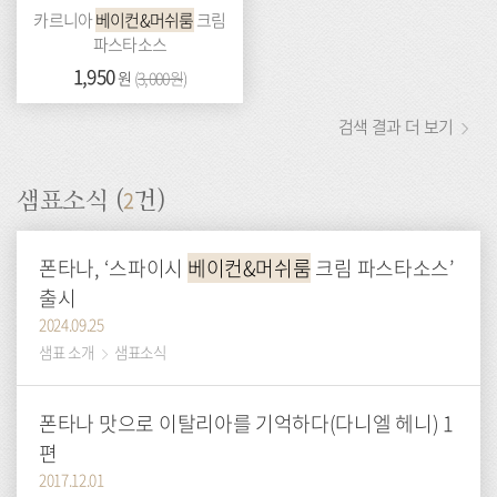
카르니아
베이컨&머쉬룸
크림
파스타소스
가
1,950
이
원
(
3,000원
)
격:
전
가
검색 결과 더 보기
격:
2
샘표소식 (
건)
폰타나, ‘스파이시
베이컨&머쉬룸
크림 파스타소스’
출시
2024.09.25
샘표 소개
샘표소식
폰타나 맛으로 이탈리아를 기억하다(다니엘 헤니) 1
편
2017.12.01