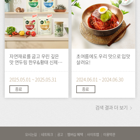
자연재료를 굽고 우린 깊은
초여름에도 우리 맛으로 입맛
맛 연두링 한우&황태 신제품
살려요!
출시
2025.05.01 ~ 2025.05.31
2024.06.01 ~ 2024.06.30
종료
종료
검색 결과 더 보기
바
오시는길
네트워크
공고
멤버십 혜택
사이트맵
이용약관