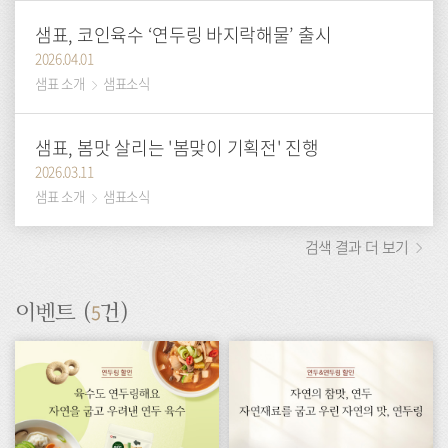
샘표, 코인육수 ‘연두링 바지락해물’ 출시
2026.04.01
샘표 소개
샘표소식
샘표, 봄맛 살리는 '봄맞이 기획전' 진행
2026.03.11
샘표 소개
샘표소식
검색 결과 더 보기
5
이벤트 (
건)
이
이
벤
벤
트
트