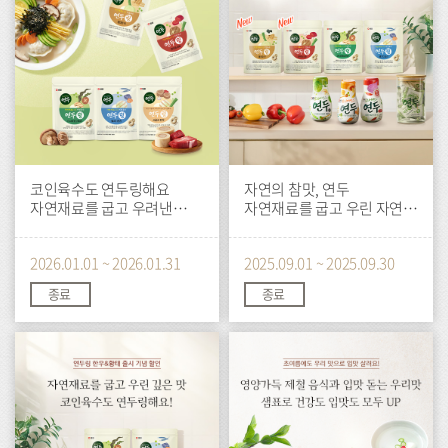
코인육수도 연두링해요
자연의 참맛, 연두
자연재료를 굽고 우려낸
자연재료를 굽고 우린 자연의
깊은맛
맛, 연두링
2026.01.01 ~ 2026.01.31
2025.09.01 ~ 2025.09.30
종료
종료
이
이
벤
벤
트
트