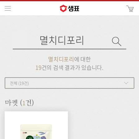
카
메뉴
사
이
검
트
색
검
검
사
색
이
트
색
검
검
멸치디포리
에 대한
색
색
19
건의 검색 결과가 있습니다.
전체 (19건)
1
마켓 (
건)