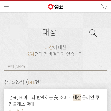
카
메뉴
사
이
검
트
색
검
검
사
색
이
트
색
검
검
대상
에 대한
색
색
254
건의 검색 결과가 있습니다.
전체 (254건)
141
샘표소식 (
건)
샘표, H 마트와 함께하는 美 소비자
대상
온라인 쿠
킹클래스 확대
2026.07.24