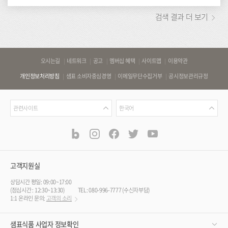
검색 결과 더 보기
바
오시는길
네트워크
공고
멤버십 혜택
사이트맵
이용약관
로
개인정보처리방침
샘표 소비자중심경영
이메일무단수집거부
공시정보관리규정
가
기
관
언
링
관련사이트
한국어
련
어
크
사
blog
instagram
facebook
twitter
youtube
공
식
이
SNS
트
채
널
고객지원실
상담시간 평일: 09:00~17:00
(점심시간 : 12:30~13:30)
TEL: 080-996-7777 (수신자부담)
1:1 온라인 문의:
고객의 소리
샘표식품 사업자 정보확인