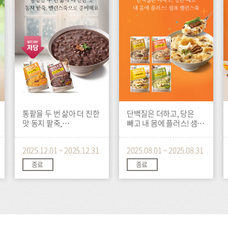
트
트
트
통팥을 두 번 삶아 더 진한
단백질은 더하고, 당은
맛 동지 팥죽,
빼고 내 몸에 플러스! 샘표
밸런스죽으로 준비해요
밸런스죽
2025.12.01 ~ 2025.12.31
2025.08.01 ~ 2025.08.31
종료
종료