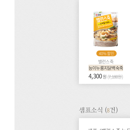
40% 할인
밸런스죽
능이누룽지닭백숙죽
가
4,300
이
원
(
7,180원
)
격:
전
가
격:
8
샘표소식 (
건)