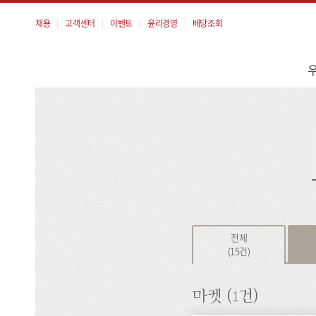
채용
고객센터
이벤트
윤리경영
배당조회
메
뉴
검
색
전체
(15건)
1
마켓 (
건)