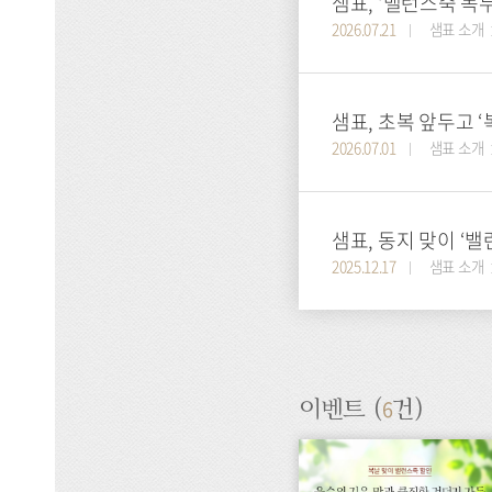
샘표, ‘밸런스죽 녹
2026.07.21
샘표 소개
샘표, 초복 앞두고 ‘
2026.07.01
샘표 소개
샘표, 동지 맞이 ‘
2025.12.17
샘표 소개
6
이벤트 (
건)
이
벤