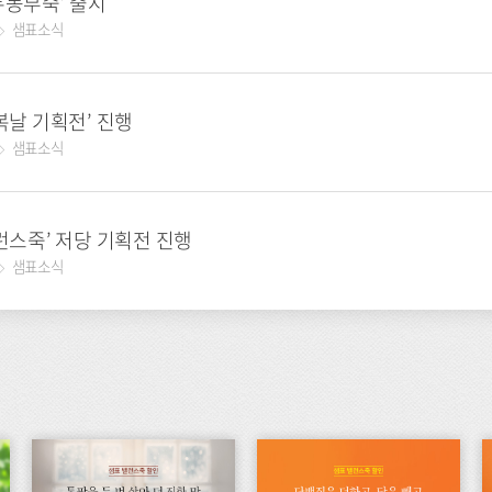
두동부죽’ 출시
샘표소식
복날 기획전’ 진행
샘표소식
밸런스죽’ 저당 기획전 진행
샘표소식
이
이
이
벤
벤
벤