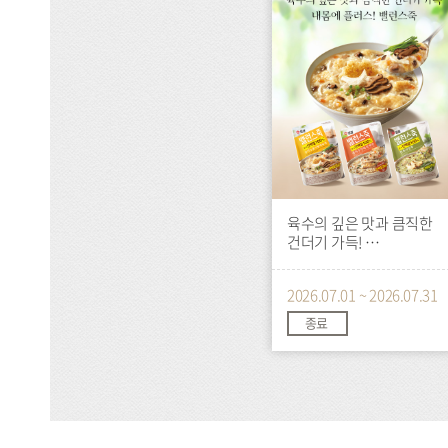
트
육수의 깊은 맛과 큼직한
건더기 가득!
복날 맞이 밸런스죽 할인
2026.07.01 ~ 2026.07.31
종료