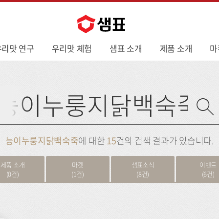
우리맛 연구
우리맛 체험
샘표 소개
제품 소개
마
사
이
트
검
색
능이누룽지닭백숙죽
에 대한
15
건의 검색 결과가 있습니다.
제품 소개
마켓
샘표소식
이벤트
(0건)
(1건)
(8건)
(6건)