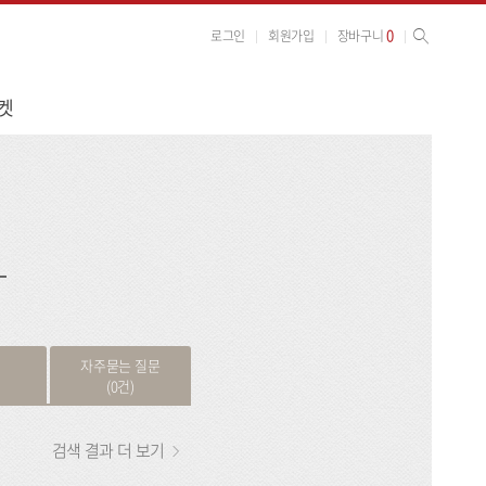
사이트 검색
검색
0
로그인
회원가입
장바구니
켓
검
색
자주묻는 질문
(0건)
검색 결과 더 보기