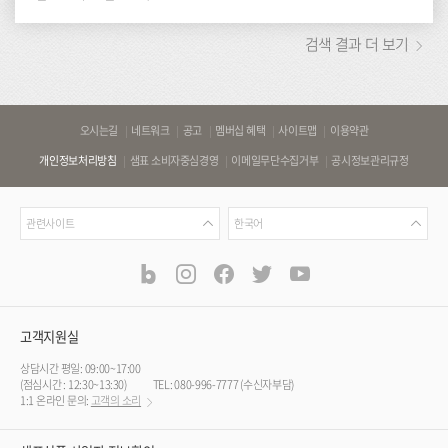
검색 결과 더 보기
바
오시는길
네트워크
공고
멤버십 혜택
사이트맵
이용약관
로
개인정보처리방침
샘표 소비자중심경영
이메일무단수집거부
공시정보관리규정
가
기
관
언
링
관련사이트
한국어
련
어
크
사
blog
instagram
facebook
twitter
youtube
공
식
이
SNS
트
채
널
고객지원실
상담시간 평일: 09:00~17:00
(점심시간 : 12:30~13:30)
TEL: 080-996-7777 (수신자부담)
1:1 온라인 문의:
고객의 소리