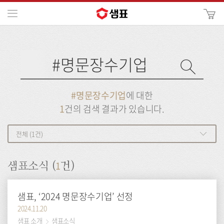
카
메뉴
사
이
검
트
색
검
검
사
색
이
트
색
검
검
#명문장수기업
에 대한
색
색
1
건의 검색 결과가 있습니다.
전체 (1건)
1
샘표소식 (
건)
샘표, ‘2024 명문장수기업’ 선정
2024.11.20
샘표 소개
샘표소식