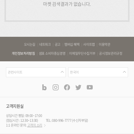
마켓 검색결과가 없습니다.
바
오시는길
네트워크
공고
멤버십 혜택
사이트맵
이용약관
로
개인정보처리방침
샘표 소비자중심경영
이메일무단수집거부
공시정보관리규정
가
기
관
언
링
관련사이트
한국어
련
어
크
사
blog
instagram
facebook
twitter
youtube
공
식
이
SNS
트
채
널
고객지원실
상담시간 평일: 09:00~17:00
(점심시간 : 12:30~13:30)
TEL: 080-996-7777 (수신자부담)
1:1 온라인 문의:
고객의 소리