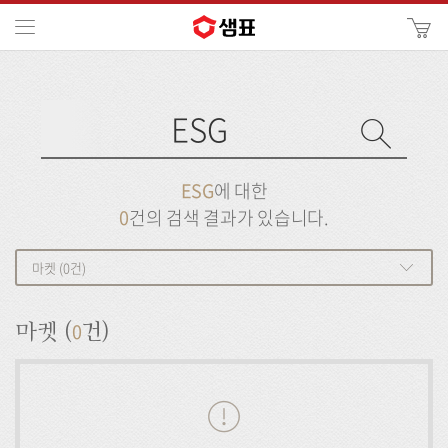
카
메뉴
사
이
검
트
색
검
검
사
색
이
트
색
검
검
ESG
에 대한
색
색
0
건의 검색 결과가 있습니다.
마켓 (0건)
0
마켓 (
건)