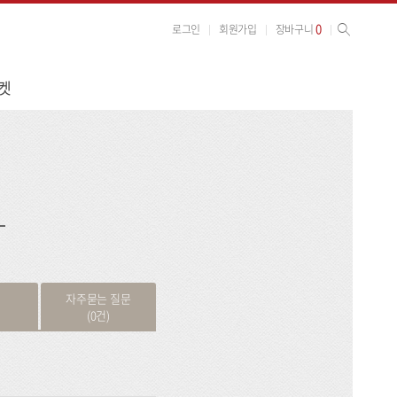
사이트 검색
검색
0
로그인
회원가입
장바구니
켓
검
색
자주묻는 질문
(0건)