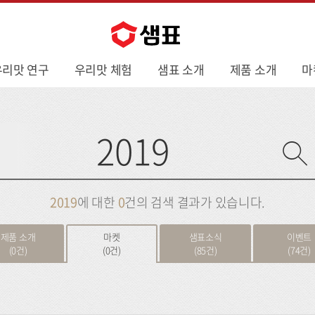
우리맛 연구
우리맛 체험
샘표 소개
제품 소개
마
사
이
트
검
색
2019
에 대한
0
건의 검색 결과가 있습니다.
제품 소개
마켓
샘표소식
이벤트
(0건)
(0건)
(85건)
(74건)