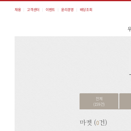
채용
고객센터
이벤트
윤리경영
배당조회
메
뉴
검
색
전체
(159건)
0
마켓 (
건)