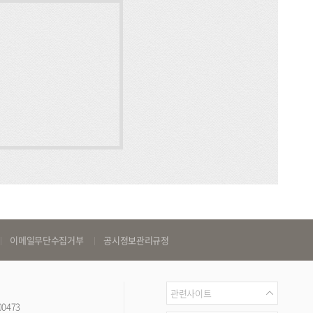
이메일무단수집거부
공시정보관리규정
관
관련사이트
00473
련