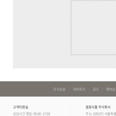
바
오시는길
네트워크
공고
멤버십
로
가
고객지원실
샘표식품 주식회사
기
상담시간 평일: 09:00~17:00
주소: (04557) 서울