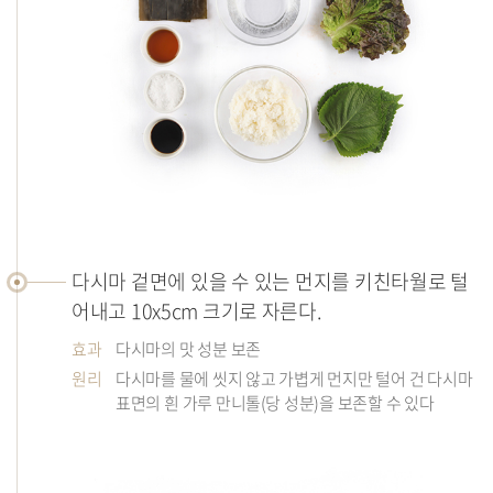
조
리
다시마 겉면에 있을 수 있는 먼지를 키친타월로 털
법
어내고 10x5cm 크기로 자른다.
효과
다시마의 맛 성분 보존
원리
다시마를 물에 씻지 않고 가볍게 먼지만 털어 건 다시마
표면의 흰 가루 만니톨(당 성분)을 보존할 수 있다