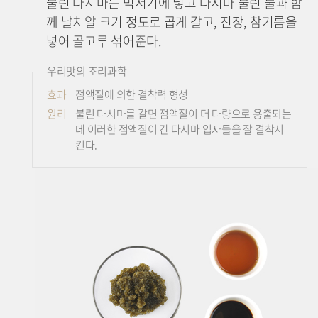
불린 다시마는 믹서기에 넣고 다시마 불린 물과 함
께 날치알 크기 정도로 곱게 갈고, 진장, 참기름을
넣어 골고루 섞어준다.
우리맛의 조리과학
효과
점액질에 의한 결착력 형성
원리
불린 다시마를 갈면 점액질이 더 다량으로 용출되는
데 이러한 점액질이 간 다시마 입자들을 잘 결착시
킨다.