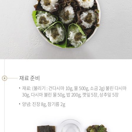
재
료
재료 준비
준
재료: (불리기 : 건다시마 10g, 물 500g, 소금 2g) 불린 다시마
비
30g, 다시마 불린 물 50g, 밥 200g, 깻잎 5장, 상추잎 5장
양념: 진장 8g, 참기름 2g