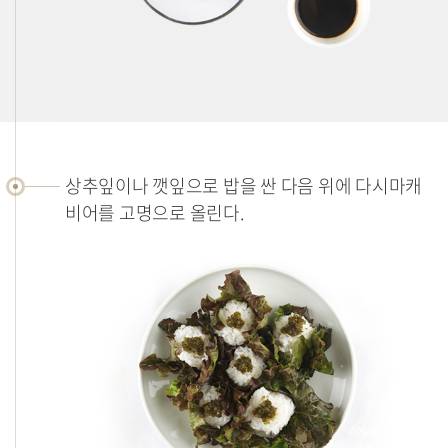
상추잎이나 깻잎으로 밥을 싼 다음 위에 다시마캐
비어를 고명으로 올린다.