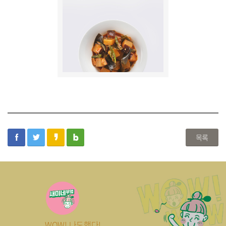
facebook
twitter
kakaostory
blog
목록
WOW! 나도했다!