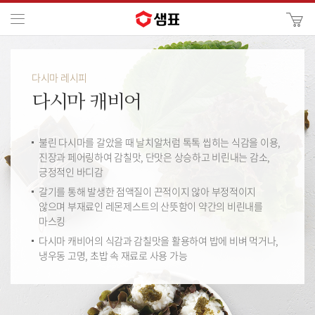
카
메뉴
사
이
검
트
색
검
다시마 레시피
색
다시마 캐비어
불린 다시마를 갈았을 때 날치알처럼 톡톡 씹히는 식감을 이용,
진장과 페어링하여 감칠맛, 단맛은 상승하고 비린내는 감소,
긍정적인 바디감
갈기를 통해 발생한 점액질이 끈적이지 않아 부정적이지
않으며 부재료인 레몬제스트의 산뜻함이 약간의 비린내를
마스킹
다시마 캐비어의 식감과 감칠맛을 활용하여 밥에 비벼 먹거나,
냉우동 고명, 초밥 속 재료로 사용 가능