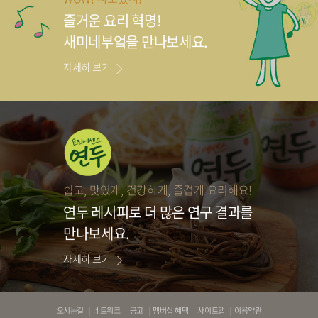
즐거운 요리 혁명!
새미네부엌을 만나보세요.
자세히 보기
쉽고, 맛있게, 건강하게, 즐겁게 요리해요!
연두 레시피로
더 많은 연구 결과를
만나보세요.
자세히 보기
바
오시는길
네트워크
공고
멤버십 혜택
사이트맵
이용약관