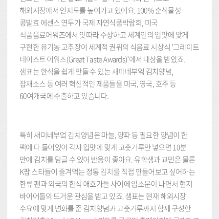
해외시장에서 인지도를 높여가고 있어요. 100% 순식물성
콩발효 에센스 연두가 국제 자연식품박람회, 미국
식품음료어워즈에서 잇따라 수상하고 세계인의 입맛에 맞게
구현한 유기농 고추장이 세계적 권위의 식음료 시상식 '그레이트
테이스트 어워즈(Great Taste Awards)’에서 대상을 받았죠.
샘표는 한식을 쉽게 만들 수 있는 새미네부엌 김치양념,
잡채소스 등 여러 혁신적인 제품들을 미국, 영국, 호주 등
60여개국에 수출하고 있습니다.
특히 새미네부엌 김치양념은 마늘, 양파 등 필요한 양념이 한
팩에 다 들어있어 각자 입맛에 맞게 고춧가루만 넣으면 10분
만에 김치를 담글 수 있어 반응이 좋아요. 유학생과 교민은 물론
K팝 스타들이 즐겨먹는 정통 김치를 직접 만들어보고 싶어하는
한류 팬과 외국의 한식 애호가들 사이에 입소문이 나면서 현지
바이어들의 뜨거운 관심을 받고 있죠. 샘표는 현재 해외시장
수요에 맞게 변화를 준 김치양념과 고춧가루까지 함께 구성한