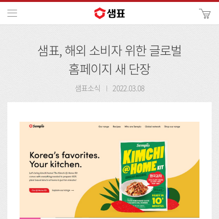
카
메뉴
사
이
검
트
샘표, 해외 소비자 위한 글로벌
색
검
색
홈페이지 새 단장
샘표소식
2022.03.08