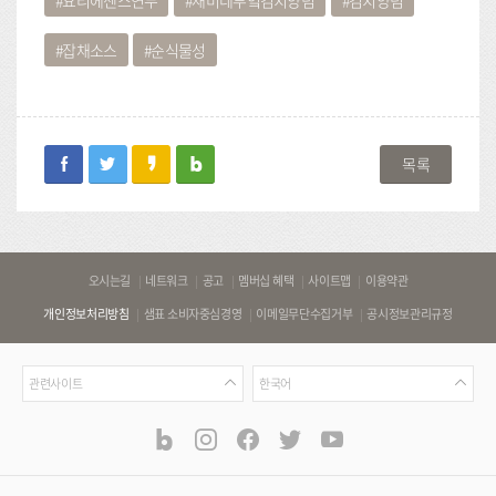
잡채소스
순식물성
facebook
twitter
kakaostory
blog
목록
바
오시는길
네트워크
공고
멤버십 혜택
사이트맵
이용약관
로
개인정보처리방침
샘표 소비자중심경영
이메일무단수집거부
공시정보관리규정
가
기
관
언
링
관련사이트
한국어
련
어
크
사
blog
instagram
facebook
twitter
youtube
공
식
이
SNS
트
채