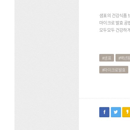
샘표의 건강식품 브
마이크로 발효 공법
모두모두 건강하게
샘표
백년
마이크로발효
facebook
twitter