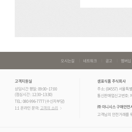
바
오시는길
네트워크
공고
멤버십
로
가
고객지원실
샘표식품 주식회사
기
상담시간 평일: 09:00~17:00
주소: (04557) 서울
링
(점심시간 : 12:30~13:30)
통신판매업신고번호: 제 
TEL: 080-996-7777 (수신자부담)
크
㈜ 이니시스 구매안전
1:1 온라인 문의:
고객의 소리
고객님의 안전거래를 위