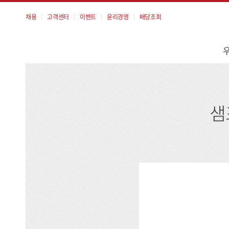
채용
고객센터
이벤트
윤리경영
배당조회
메
뉴
샘