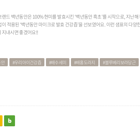
랜드 백년동안은 100% 현미를 발효시킨 ‘백년동안 흑초’를 시작으로, 지난해
이 적용된 ‘백년동안 마이크로 발효 건강즙’을 선보였어요. 이런 샘표의 다양
 지내시면 좋겠어요!!
동안
우리아이건강즙
배수세미
배홍도라지
블루베리보라당근
kakaostory
blog