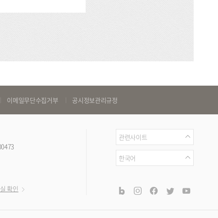
이메일무단수집거부
공시정보관리규정
관
관련사이트
00473
련
언
한국어
사
어
이
공
blog
instagram
facebook
twitter
youtub
실 확인
트
식
SNS
채