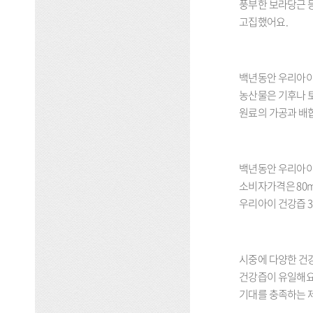
풍부한 보라당근 등
고집했어요.
백년동안 우리아이
농산물은 기후나 
원료의 가공과 배
백년동안 우리아이
소비자가격은 80m
우리아이 건강즙 3
시중에 다양한 건
건강즙이 유일해요
기대를 충족하는 