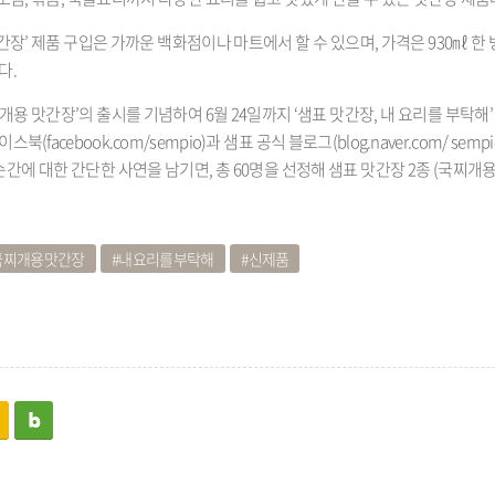
맛간장
’
제품 구입은 가까운 백화점이나 마트에서 할 수 있으며
,
가격은
930
㎖ 한
다
.
개용 맛간장
’
의 출시를 기념하여
6
월
24
일까지
‘
샘표 맛간장
,
내 요리를 부탁해
페이스북
(facebook.com/sempio)
과 샘표 공식 블로그
(blog.naver.com/ sempi
순간에 대한 간단한 사연을 남기면
,
총
60
명을 선정해 샘표 맛간장
2
종
(
국찌개
국찌개용맛간장
내요리를부탁해
신제품
kakaostory
blog