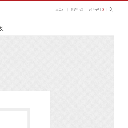
사이트 검색
검색
0
로그인
회원가입
장바구니
켓