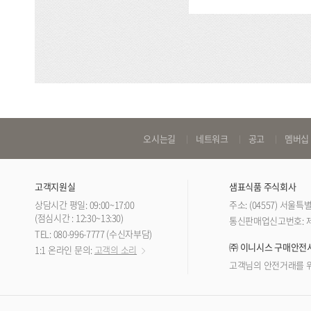
바
오시는길
네트워크
공고
멤버십
로
가
고객지원실
샘표식품 주식회사
기
상담시간 평일: 09:00~17:00
주소: (04557) 서울
링
(점심시간 : 12:30~13:30)
통신판매업신고번호: 제 
TEL: 080-996-7777 (수신자부담)
크
㈜ 이니시스 구매안전
1:1 온라인 문의:
고객의 소리
고객님의 안전거래를 위