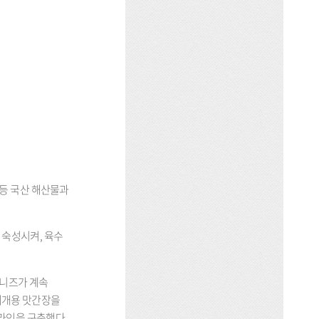
 등 국산 해산물과
 숙성시켜
,
육수
 니즈가 계속
찌개용 맛간장을
품라인을 구축했다
.