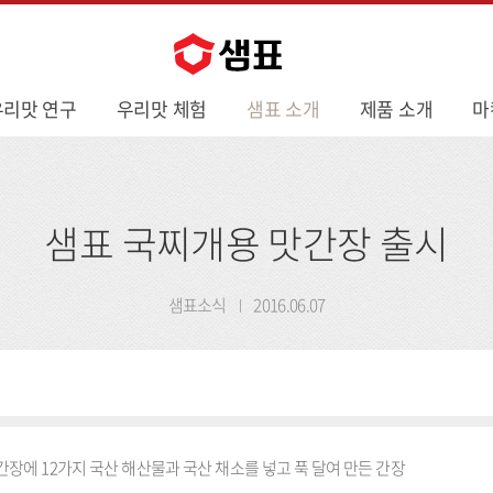
우리맛 연구
우리맛 체험
샘표 소개
제품 소개
마
샘표 국찌개용 맛간장 출시
샘표소식
2016.06.07
간장에 12가지 국산 해산물과 국산 채소를 넣고 푹 달여 만든 간장