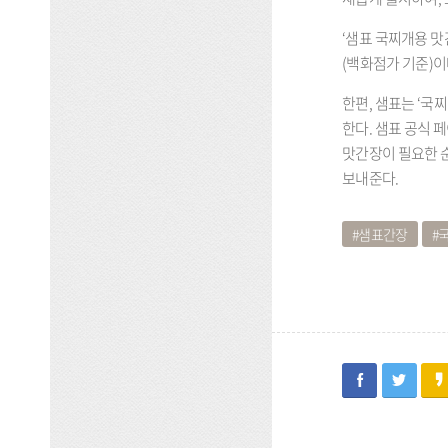
‘샘표 국찌개용 
(
백화점가 기준
)
이
한편
,
샘표는
‘
국찌
한다
.
샘표 공식 
맛간장이 필요한 
보내준다
.
샘표간장
facebook
twitter