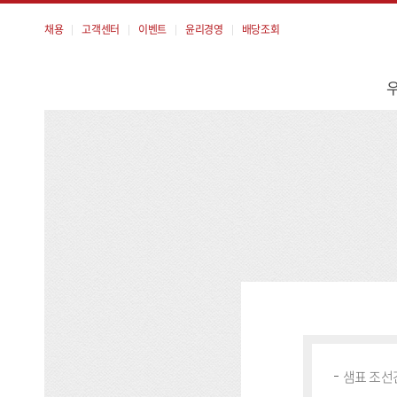
채용
고객센터
이벤트
윤리경영
배당조회
메
뉴
샘표 조선