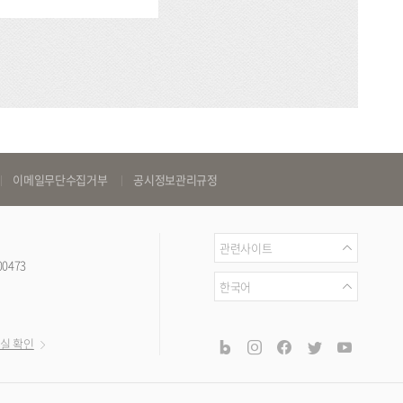
이메일무단수집거부
공시정보관리규정
관
관련사이트
00473
련
언
한국어
사
어
이
공
blog
instagram
facebook
twitter
youtub
실 확인
트
식
SNS
채