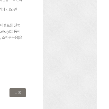
 병에
8,150
원
’
이벤트를 진행
ostory)
를 통해
용
,
조림볶음용
)
을
목록