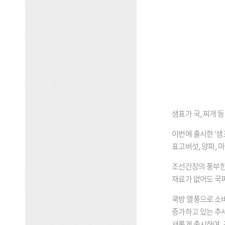
샘표가 국
,
찌개 등
이번에 출시한
‘
샘
표고버섯
,
양파
,
마
조선간장의 풍부한 
재료가 없어도 국찌
쿡방 열풍으로 소
증가하고 있는 추
새롭게 출시하여
,