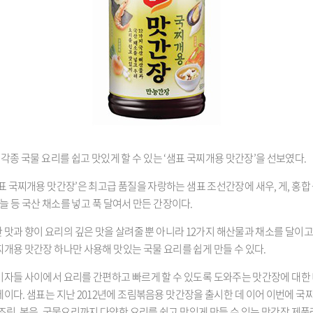
 각종 국물 요리를 쉽고 맛있게 할 수 있는
‘
샘표 국찌개용 맛간장
’
을 선보였다
.
표 국찌개용 맛간장
’
은 최고급 품질을 자랑하는 샘표 조선간장에 새우
,
게
,
홍합
늘 등 국산 채소를 넣고 푹 달여서 만든 간장이다
.
맛과 향이 요리의 깊은 맛을 살려줄 뿐 아니라
12
가지 해산물과 채소를 달이고
개용 맛간장 하나만 사용해 맛있는 국물 요리를 쉽게 만들 수 있다
.
비자들 사이에서 요리를 간편하고 빠르게 할 수 있도록 도와주는 맛간장에 대한
세이다
.
샘표는 지난
2012
년에 조림볶음용 맛간장을 출시한 데 이어 이번에 국
조림
,
볶음
,
국물요리까지 다양한 요리를 쉽고 맛있게 만들 수 있는 맛간장 제