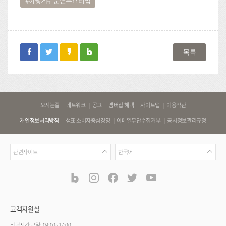
facebook
twitter
kakaostory
blog
목록
바
오시는길
네트워크
공고
멤버십 혜택
사이트맵
이용약관
로
개인정보처리방침
샘표 소비자중심경영
이메일무단수집거부
공시정보관리규정
가
기
관
언
링
관련사이트
한국어
련
어
크
사
blog
instagram
facebook
twitter
youtube
공
식
이
SNS
트
채
널
고객지원실
상담시간 평일: 09:00~17:00