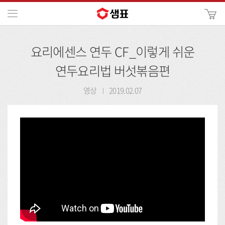
카
메뉴
사
이
검
트
요리에센스 연두 CF_이렇게 쉬운
색
검
색
연두요리법 버섯볶음편
영상
2019.02.07