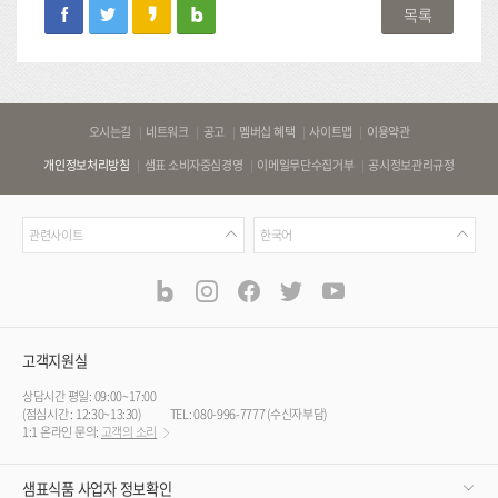
facebook
twitter
kakaostory
blog
목록
바
오시는길
네트워크
공고
멤버십 혜택
사이트맵
이용약관
로
개인정보처리방침
샘표 소비자중심경영
이메일무단수집거부
공시정보관리규정
가
기
관
언
링
관련사이트
한국어
련
어
크
사
blog
instagram
facebook
twitter
youtube
공
식
이
SNS
트
채
널
고객지원실
상담시간 평일: 09:00~17:00
(점심시간 : 12:30~13:30)
TEL: 080-996-7777 (수신자부담)
1:1 온라인 문의:
고객의 소리
샘표식품 사업자 정보확인