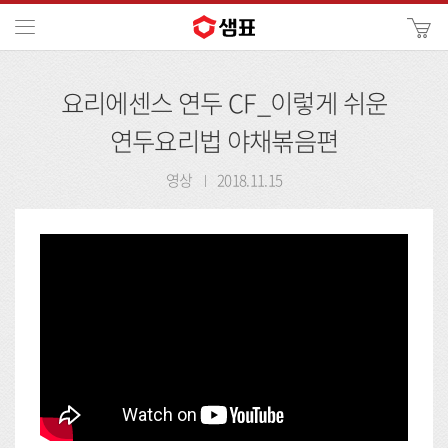
카
메뉴
사
이
검
트
요리에센스 연두 CF_이렇게 쉬운
색
검
색
연두요리법 야채볶음편
영상
2018.11.15