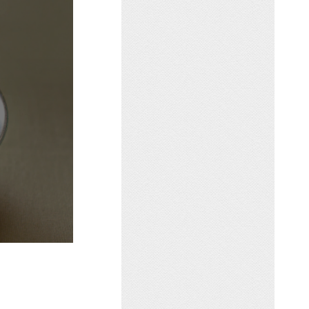
상
보
기