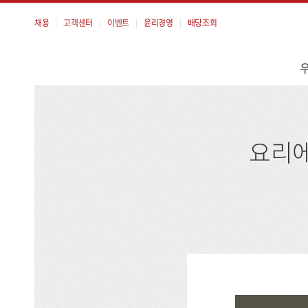
채용
고객센터
이벤트
윤리경영
배당조회
메
뉴
요리에