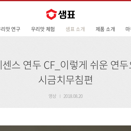
우리맛 연구
우리맛 체험
샘표 소개
제품 소개
마
센스 연두 CF_이렇게 쉬운 연
시금치무침편
영상
2018.08.20