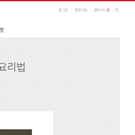
사이트 검색
검색
0
로그인
회원가입
장바구니
켓
두요리법
영