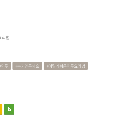
요리법
연두
누가연두해요
이렇게쉬운연두요리법
kakaostory
blog