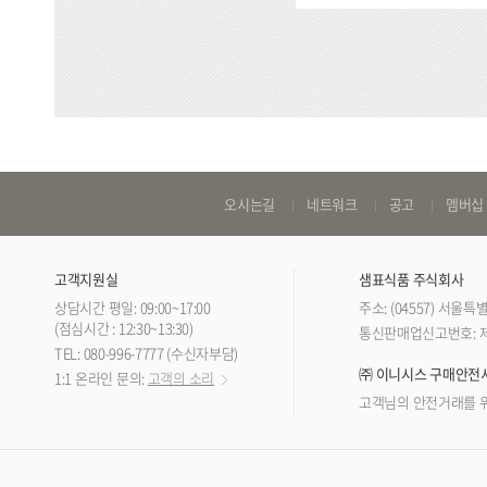
바
오시는길
네트워크
공고
멤버십
로
가
고객지원실
샘표식품 주식회사
기
상담시간 평일: 09:00~17:00
주소: (04557) 서울
링
(점심시간 : 12:30~13:30)
통신판매업신고번호: 제 
TEL: 080-996-7777 (수신자부담)
크
㈜ 이니시스 구매안전
1:1 온라인 문의:
고객의 소리
고객님의 안전거래를 위