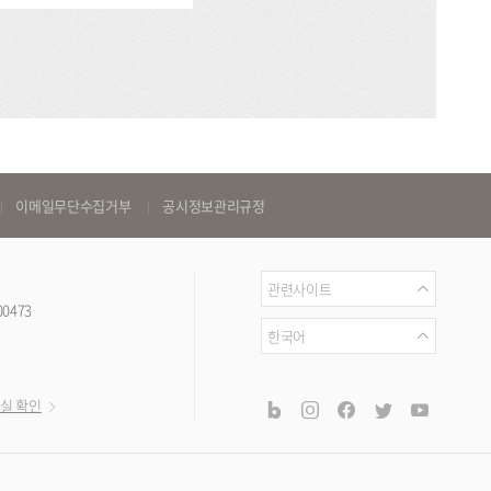
이메일무단수집거부
공시정보관리규정
관
관련사이트
00473
련
언
한국어
사
어
이
공
blog
instagram
facebook
twitter
youtub
실 확인
트
식
SNS
채