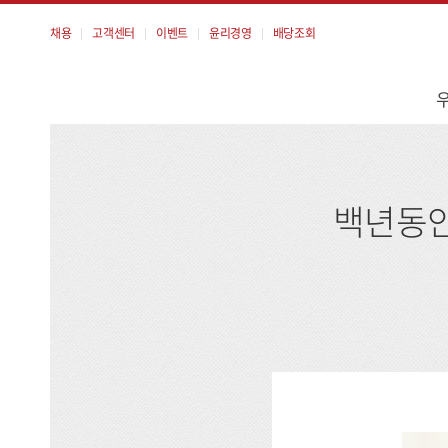
채용
고객센터
이벤트
윤리경영
배당조회
메
뉴
백년동안