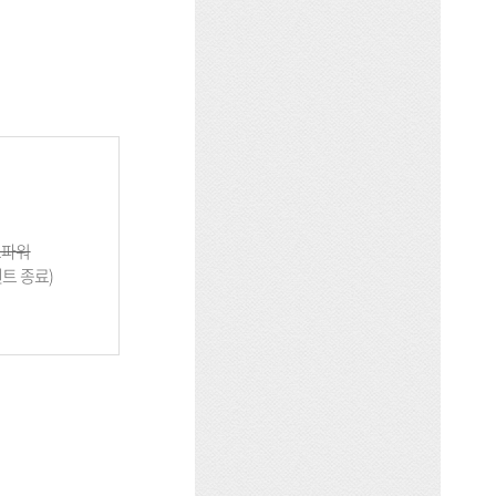
드파워
벤트 종료)