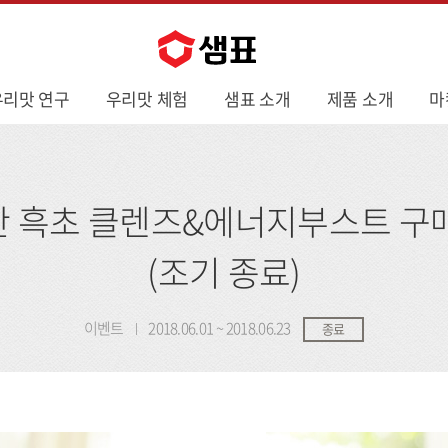
우리맛 연구
우리맛 체험
샘표 소개
제품 소개
마
 흑초 클렌즈&에너지부스트 구
(조기 종료)
이벤트
2018.06.01 ~ 2018.06.23
종료