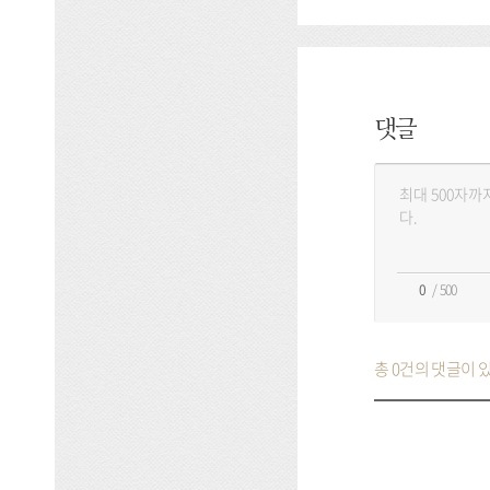
댓글
댓
글
등
록
/ 500
총 0건의 댓글이 