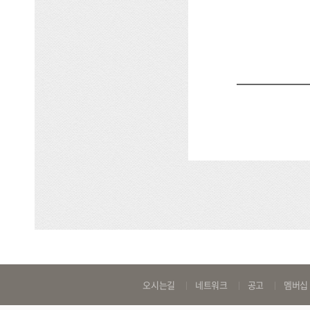
바
오시는길
네트워크
공고
멤버십
로