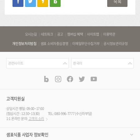
목록
바
오시는길
네트워크
공고
멤버십 혜택
사이트맵
이용약관
로
개인정보처리방침
샘표 소비자중심경영
이메일무단수집거부
공시정보관리규정
가
기
관
언
링
관련사이트
한국어
련
어
크
사
blog
instagram
facebook
twitter
youtube
공
식
이
SNS
트
채
널
고객지원실
상담시간 평일: 09:00~17:00
(점심시간 : 12:30~13:30)
TEL: 080-996-7777 (수신자부담)
1:1 온라인 문의:
고객의 소리
샘표식품 사업자 정보확인