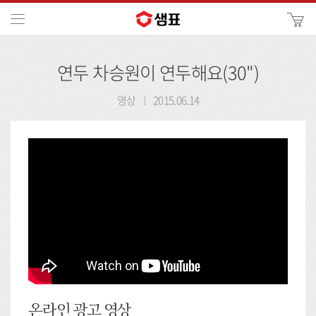
카
메뉴
사
이
검
트
연두 차승원이 연두해요(30")
색
검
색
영상
2015.06.14
온라인 광고 영상