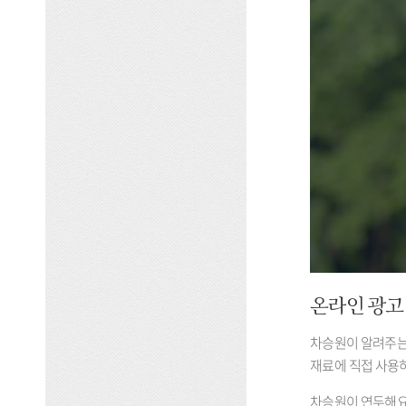
온라인 광고
차승원이 알려주는
재료에 직접 사용
차승원이 연두해