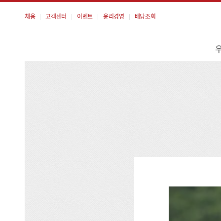
채용
고객센터
이벤트
윤리경영
배당조회
메
뉴