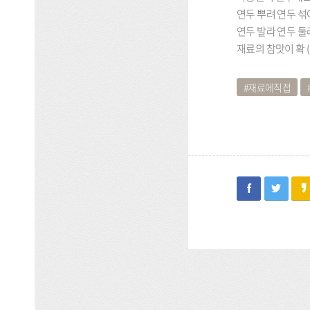
연두 뿌려 연두 섞
연두 발라 연두 둘러
재료의 참맛이 확 
재료에직접
facebook
twitter