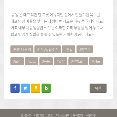
‘규동’은 대표적인 한 그릇 메뉴지만 집에서 만들기엔 육수를
내고 양념 비율을 맞추는 과정이 번거로운 메뉴 중 하나인데요!
‘새미네부엌 규동덮밥소스’는 이러한 요리 부담을 덜어 누구나
쉽고 맛있게 집밥을 즐길 수 있도록 기획한 제품이에요~!
새미네부엌
규동덮밥소스
혼밥
한그릇
요리
소스
규동
덮밥
덮밥요리
샘표
facebook
twitter
kakaostory
blog
목록
바
오시는길
네트워크
공고
멤버십 혜택
사이트맵
이용약관