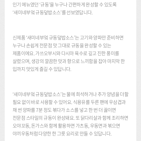
인기 메뉴였던 ‘규동’을 누구나 간편하게 완성할 수 있도록
‘새미네부엌 규동덮밥소스’를 선보였답니다.
신제품 ‘새미네부엌 규동덮밥소스’는 고기와 양파만 준비하면
누구나 손쉽게 전문점 맛 그대로 규동을 완성할 수 있는
제품이에요. 가쓰오부시와 다시마 육수로 깊고 진한 풍미를
살렸으며, 생강의 깔끔한 맛과 향으로 느끼함을 잡아 마지막 한
입까지 맛있게 즐길 수 있답니다.
‘새미네부엌 규동덮밥소스’는 물에 희석하거나 추가 양념을 더할
필요 없이 바로 사용할 수 있어요. 식용유를 두른 팬에 우삼겹과
채 썬 양파를 7분 정도 볶다가 소스를 넣고 한 번 더 끓이면
전문점 스타일의 규동이 완성돼요. 또 닭다리살과 함께 조리하면
오야꼬동, 돈가스와 함께 활용하면 가츠동, 우동면과 볶으면
야끼우동처럼 다양한 한 그릇 요리로 만들 수 있답니다.