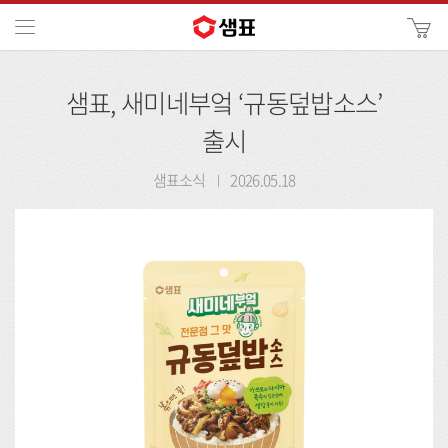
카
메뉴
사
이
검
트
샘표, 새미네부엌 ‘규동덮밥소스’
색
검
색
출시
샘표소식
2026.05.18