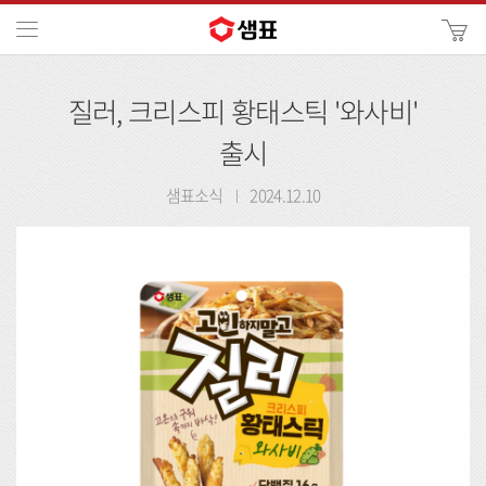
카
메뉴
사
이
검
트
질러, 크리스피 황태스틱 '와사비'
색
검
색
출시
샘표소식
2024.12.10