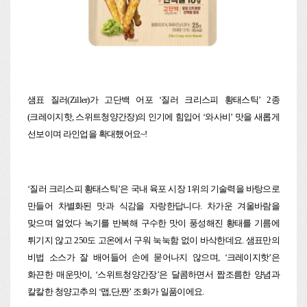
샘표 질러(Ziller)가 고단백 어포 ‘질러 크리스피 황태스틱’ 2종
(크레이지핫, 스위트청양간장)의 인기에 힘입어 ‘와사비’ 맛을 새롭게
선보이며 라인업을 확대했어요~!
‘
질러 크리스피 황태스틱’은 국내 육포 시장 1위의 기술력을 바탕으로
만들어 차별화된 맛과 식감을 자랑한답니다. 차가운 겨울바람을
맞으며 얼었다 녹기를 반복해 구수한 맛이 풍성해진 황태를 기름에
튀기지 않고 250도 고온에서 구워 눅눅함 없이 바삭한데요. 샘표만의
비법 소스가 잘 배어들어 손에 묻어나지 않으며, ‘크레이지핫’은
화끈한 매운맛이, ‘스위트청양간장’은 달콤하면서 짭조름한 양념과
칼칼한 청양고추의 ‘맵,단,짠’ 조화가 일품이에요.