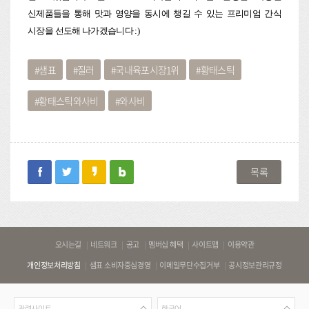
신제품들을 통해 맛과 영양을 동시에 챙길 수 있는 프리미엄 간식
시장을 선도해 나가겠습니다 :)
샘표
질러
국내육포시장1위
황태스틱
황태스틱와사비
와사비
facebook
twitter
kakaostory
blog
목록
바
오시는길
네트워크
공고
멤버십 혜택
사이트맵
이용약관
로
개인정보처리방침
샘표 소비자중심경영
이메일무단수집거부
공시정보관리규정
가
기
관
언
링
관련사이트
한국어