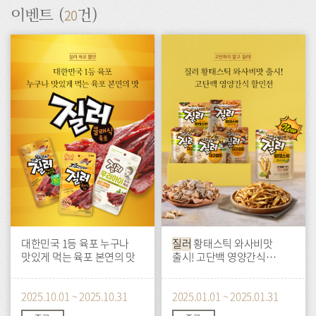
20
이벤트 (
건)
이
이
벤
벤
트
트
대한민국 1등 육포 누구나
질러
황태스틱 와사비맛
맛있게 먹는 육포 본연의 맛
출시! 고단백 영양간식
할인전
2025.10.01 ~ 2025.10.31
2025.01.01 ~ 2025.01.31