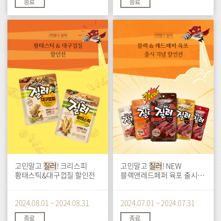
종료
종료
이
이
벤
벤
트
트
고민말고
질러
! 크리스피
고민말고
질러
! NEW
황태스틱&대구껍질 할인전
블랙앤레드페퍼 육포 출시
기념 할인
2024.08.01 ~ 2024.08.31
2024.07.01 ~ 2024.07.31
종료
종료