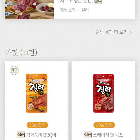
지르고 싶은 순간,
질러
제품 소개
질러
검색 결과 더 보기
11
마켓 (
건)
New
30% 할인
30% 할인
질러
직화풍미 BBQ바
질러
크레이지 핫 육포