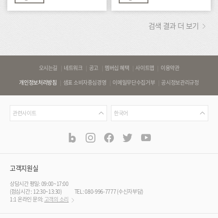
검색 결과 더 보기
바
오시는길
네트워크
공고
멤버십 혜택
사이트맵
이용약관
로
개인정보처리방침
샘표 소비자중심경영
이메일무단수집거부
공시정보관리규정
가
기
관
언
링
관련사이트
한국어
련
어
크
사
blog
instagram
facebook
twitter
youtube
공
식
이
SNS
트
채
널
고객지원실
상담시간 평일: 09:00~17:00
(점심시간 : 12:30~13:30)
TEL: 080-996-7777 (수신자부담)
1:1 온라인 문의:
고객의 소리