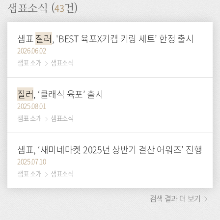
43
샘표소식 (
건)
샘표
질러
, 'BEST 육포X키캡 키링 세트’ 한정 출시
2026.06.02
샘표 소개
샘표소식
질러
, ‘클래식 육포’ 출시
2025.08.01
샘표 소개
샘표소식
샘표, ‘새미네마켓 2025년 상반기 결산 어워즈’ 진행
2025.07.10
샘표 소개
샘표소식
검색 결과 더 보기