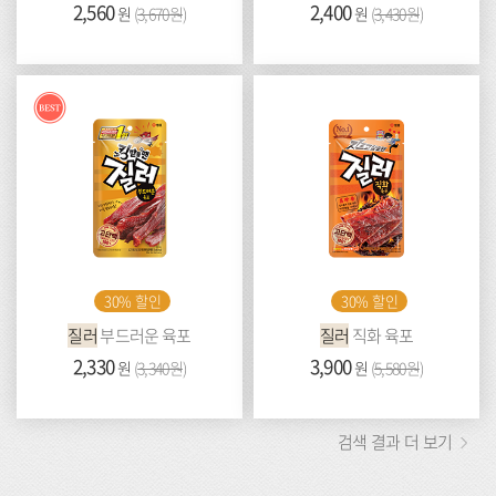
가
2,560
이
가
2,400
이
원
(
3,670원
)
원
(
3,430원
)
격:
전
격:
전
가
가
격:
격:
Best
30% 할인
30% 할인
질러
부드러운 육포
질러
직화 육포
가
2,330
이
가
3,900
이
원
(
3,340원
)
원
(
5,580원
)
격:
전
격:
전
가
가
격:
격:
검색 결과 더 보기