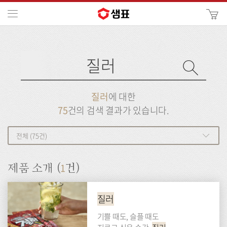
카
메뉴
사
이
검
트
색
검
검
사
색
이
트
색
검
검
질러
에 대한
색
색
75
건의 검색 결과가 있습니다.
전체 (75건)
1
제품 소개 (
건)
질러
기쁠 때도, 슬플 때도