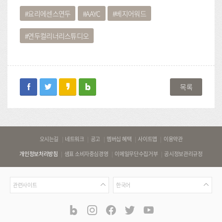
요리에센스연두
AAYC
베지어워드
연두컬리너리스튜디오
facebook
twitter
kakaostory
blog
목록
바
오시는길
네트워크
공고
멤버십 혜택
사이트맵
이용약관
로
개인정보처리방침
샘표 소비자중심경영
이메일무단수집거부
공시정보관리규정
가
기
관
언
링
관련사이트
한국어
련
어
크
사
blog
instagram
facebook
twitter
youtube
공
식
이