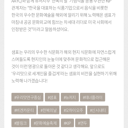
AAYC)와 함께 뉴저지주 ‘한복의 날’ 기념식을 공동 주관한 KIP
관계자는 “한국을 대표하는 식품기업으로서 음식을 비롯한
한국의 우수한 문화예술을 해외에 알리기 위해 노력해온 샘표가
마침내 공공 문화외교에 힘쓰는 차세대 리더로 미국 사회에서
인정받은 것”이라고 말씀하셨어요.
샘표는 우리의 우수한 식문화가 해외 현지 식문화에 자연스럽게
스며들도록 현지인의 눈높이에 맞추며 문화적으로 접근해온
것이 이런 영광으로 돌아온 것 같다고 생각해요. 앞으로도
‘우리맛으로 세계인을 즐겁게’라는 샘표의 비전을 실현하기 위해
노력해 나가겠습니다!
우리맛연구중심
샘표
뉴저지
테너플라이
버겐카운티
한복의날
오하이오주
신시내티
블링크
문화예술축제
KIP
연두