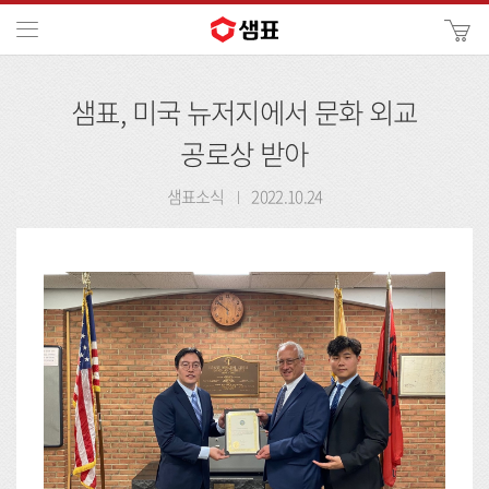
카
메뉴
사
이
검
트
샘표, 미국 뉴저지에서 문화 외교
색
검
색
공로상 받아
샘표소식
2022.10.24